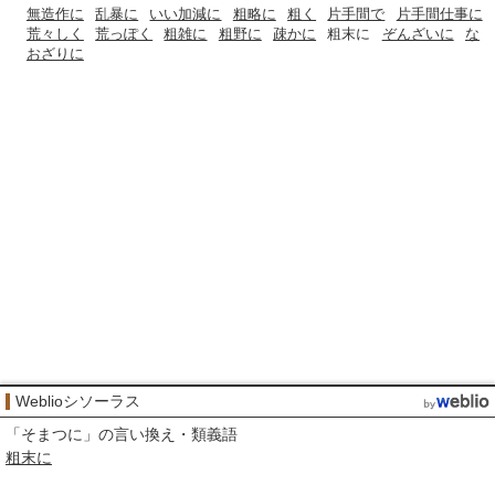
無造作に
乱暴に
いい加減に
粗略に
粗く
片手間で
片手間仕事に
荒々しく
荒っぽく
粗雑に
粗野に
疎かに
粗末に
ぞんざいに
な
おざりに
Weblioシソーラス
「
そまつに
」の言い換え・類義語
粗末に