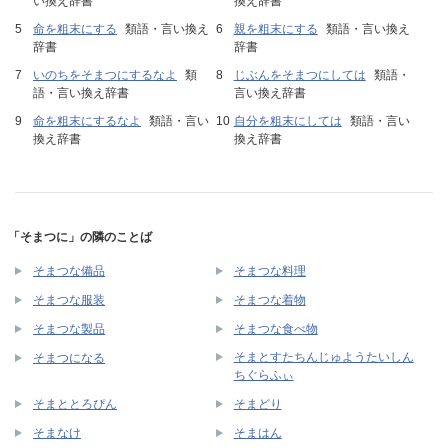
い換え辞書
換え辞書
命を粗末にする
類語・言い換え
親を粗末にする
類語・言い換え
辞書
辞書
いのちをそまつにするなよ
類
じぶんをそまつにしては
類語・
語・言い換え辞書
言い換え辞書
命を粗末にするなよ
類語・言い
自分を粗末にしては
類語・言い
換え辞書
換え辞書
「そまつに」の隣のことば
そまつな備品
そまつな料理
そまつな服装
そまつな着物
そまつな製品
そまつな食べ物
そまとすたちんじゅようたいしん
そまつになる
ちぐらふぃ
そまととろぴん
そまどり
そまなけ
そまはん