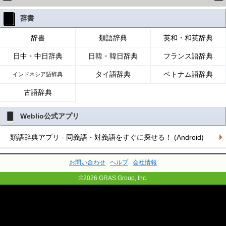
辞書
辞書
類語辞典
英和・和英辞典
日中・中日辞典
日韓・韓日辞典
フランス語辞典
タイ語辞典
ベトナム語辞典
インドネシア語辞典
古語辞典
Weblio公式アプリ
類語辞典アプリ - 同義語・対義語をすぐに探せる！ (Android)
お問い合わせ
ヘルプ
会社情報
©2026 GRAS Group, Inc.