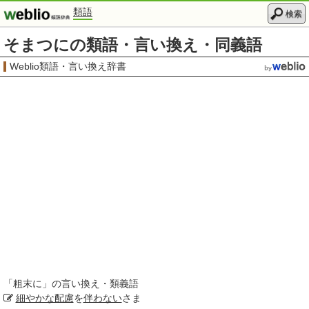
類語
検索
そまつにの類語・言い換え・同義語
Weblio類語・言い換え辞書
「
粗末に
」の言い換え・類義語
細やかな配慮
を
伴わない
さま