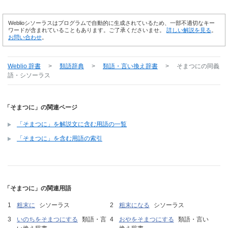
Weblioシソーラスはプログラムで自動的に生成されているため、一部不適切なキー
ワードが含まれていることもあります。ご了承くださいませ。
詳しい解説を見る
。
お問い合わせ
。
Weblio 辞書
>
類語辞典
>
類語・言い換え辞書
>
そまつに
の同義
語・シソーラス
「そまつに」の関連ページ
「そまつに」を解説文に含む用語の一覧
「そまつに」を含む用語の索引
「そまつに」の関連用語
粗末に
シソーラス
粗末になる
シソーラス
いのちをそまつにする
類語・言
おやをそまつにする
類語・言い