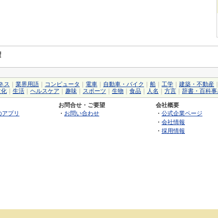
権
ネス
｜
業界用語
｜
コンピュータ
｜
電車
｜
自動車・バイク
｜
船
｜
工学
｜
建築・不動産
文化
｜
生活
｜
ヘルスケア
｜
趣味
｜
スポーツ
｜
生物
｜
食品
｜
人名
｜
方言
｜
辞書・百科事
お問合せ・ご要望
会社概要
のアプリ
・
お問い合わせ
・
公式企業ページ
・
会社情報
・
採用情報