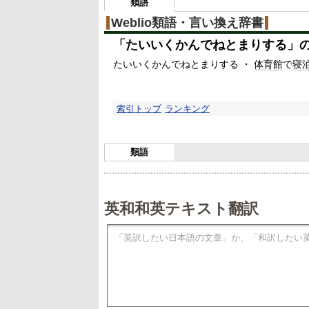
類語
Weblio類語・言い換え辞書
「
たいいくかんでねとまりする
」
たいいくかんでねとまりする ・
体育館
で
寝
索引トップ
ランキング
類語
英和和英テキスト翻訳