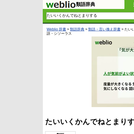
類語辞典
Weblio 辞書
>
類語辞典
>
類語・言い換え辞書
>
たい
語・シソーラス
たいいくかんでねとまりす