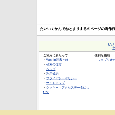
たいいくかんでねとまりするのページの著作
ビジ
ご利用にあたって
便利な機能
・
Weblio辞書とは
・
ウェブリオ
・
検索の仕方
・
ヘルプ
・
利用規約
・
プライバシーポリシー
・
サイトマップ
・
クッキー・アクセスデータにつ
いて