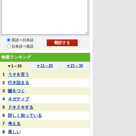
英語⇒日本語
日本語⇒英語
検索ランキング
▼
11～20
▼
21～30
▼
1～10
1
うそを言う
2
行き詰まる
3
嘘をつく
4
ネガティブ
5
ドキドキする
6
詳しく知っている
7
考える
8
美しい