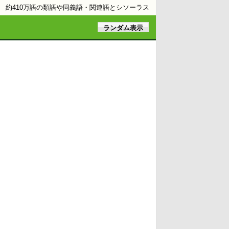
約410万語の類語や同義語・関連語とシソーラス