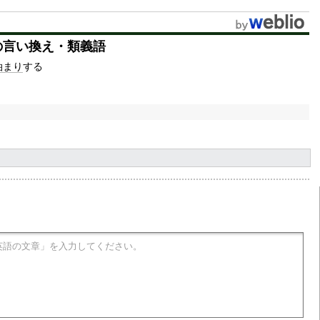
u
t
の言い換え・類義語
e
泊まり
する