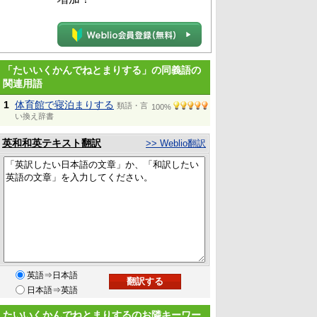
「たいいくかんでねとまりする」の同義語の
関連用語
1
体育館で寝泊まりする
類語・言
100%
い換え辞書
英和和英テキスト翻訳
>> Weblio翻訳
英語⇒日本語
日本語⇒英語
たいいくかんでねとまりするのお隣キーワー