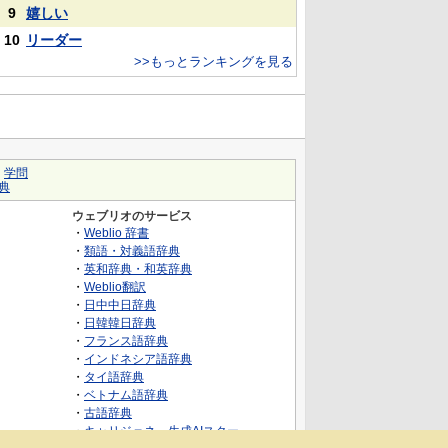
9
嬉しい
10
リーダー
>>もっとランキングを見る
｜
学問
典
ウェブリオのサービス
・
Weblio 辞書
・
類語・対義語辞典
・
英和辞典・和英辞典
・
Weblio翻訳
・
日中中日辞典
・
日韓韓日辞典
・
フランス語辞典
・
インドネシア語辞典
・
タイ語辞典
・
ベトナム語辞典
・
古語辞典
・
キャリジェネ～生成AIスクー