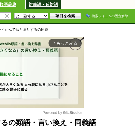
類語辞典
対義語・反対語
検索フォームの固定解除
いくかんでねとまりする
の同義
もっとみる
arrow_forward_ios
Powered by 
GliaStudios
るの類語・言い換え・同義語
M