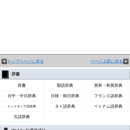
トップページに戻る
ページ上部に戻る
辞書
辞書
類語辞典
英和・和英辞典
日中・中日辞典
日韓・韓日辞典
フランス語辞典
タイ語辞典
ベトナム語辞典
インドネシア語辞典
古語辞典