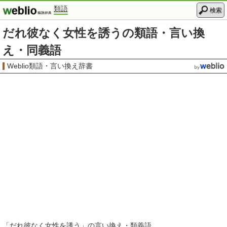
類語
検索
だれ彼なく女性を誘うの類語・言い換
え・同義語
Weblio類語・言い換え辞書
「
だれ彼なく女性を誘う
」の言い換え・類義語