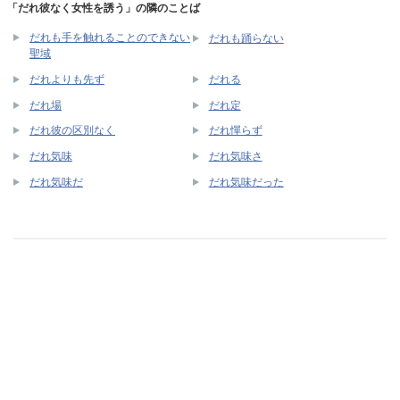
「だれ彼なく女性を誘う」の隣のことば
だれも手を触れることのできない
だれも踊らない
聖域
だれよりも先ず
だれる
だれ場
だれ定
だれ彼の区別なく
だれ憚らず
だれ気味
だれ気味さ
だれ気味だ
だれ気味だった