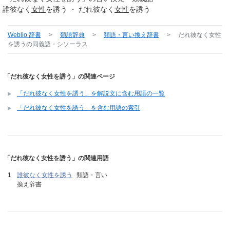
誰彼なく
女性
を誘う ・ だれ彼なく
女性
を誘う
Weblio 辞書
>
類語辞典
>
類語・言い換え辞書
>
だれ彼なく女性
を誘う
の同義語・シソーラス
「だれ彼なく女性を誘う」の関連ページ
「だれ彼なく女性を誘う」を解説文に含む用語の一覧
「だれ彼なく女性を誘う」を含む用語の索引
「だれ彼なく女性を誘う」の関連用語
誰彼なく女性を誘う
類語・言い
換え辞書