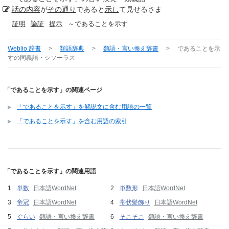
話の内容
が
その通り
であると
示し
て見せるさま
証明
論証
提示
～であることを示す
Weblio 辞書
>
類語辞典
>
類語・言い換え辞書
>
であることを示
す
の同義語・シソーラス
「であることを示す」の関連ページ
「であることを示す」を解説文に含む用語の一覧
「であることを示す」を含む用語の索引
「であることを示す」の関連用語
単数
日本語WordNet
単数形
日本語WordNet
帝冠
日本語WordNet
帯状髪飾り
日本語WordNet
ぐらい
類語・言い換え辞書
そこそこ
類語・言い換え辞書