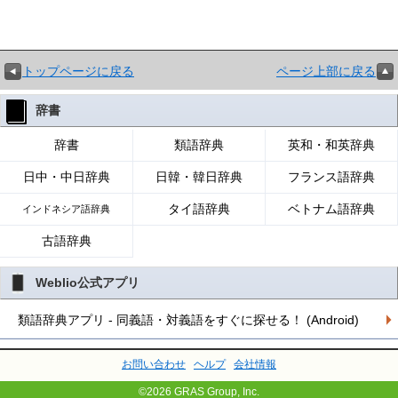
トップページに戻る
ページ上部に戻る
辞書
辞書
類語辞典
英和・和英辞典
日中・中日辞典
日韓・韓日辞典
フランス語辞典
タイ語辞典
ベトナム語辞典
インドネシア語辞典
古語辞典
Weblio公式アプリ
類語辞典アプリ - 同義語・対義語をすぐに探せる！ (Android)
お問い合わせ
ヘルプ
会社情報
©2026 GRAS Group, Inc.