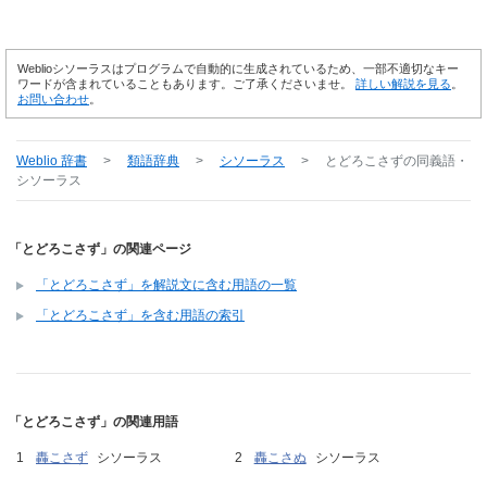
Weblioシソーラスはプログラムで自動的に生成されているため、一部不適切なキー
ワードが含まれていることもあります。ご了承くださいませ。
詳しい解説を見る
。
お問い合わせ
。
Weblio 辞書
>
類語辞典
>
シソーラス
>
とどろこさず
の同義語・
シソーラス
「とどろこさず」の関連ページ
「とどろこさず」を解説文に含む用語の一覧
「とどろこさず」を含む用語の索引
「とどろこさず」の関連用語
轟こさず
シソーラス
轟こさぬ
シソーラス