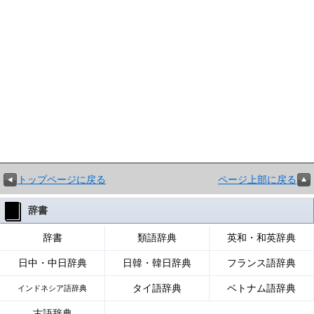
トップページに戻る
ページ上部に戻る
辞書
辞書
類語辞典
英和・和英辞典
日中・中日辞典
日韓・韓日辞典
フランス語辞典
タイ語辞典
ベトナム語辞典
インドネシア語辞典
古語辞典