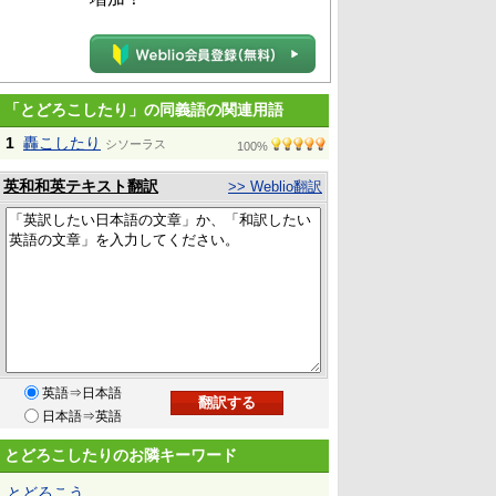
「とどろこしたり」の同義語の関連用語
1
轟こしたり
シソーラス
100%
英和和英テキスト翻訳
>> Weblio翻訳
英語⇒日本語
日本語⇒英語
とどろこしたりのお隣キーワード
とどろこう