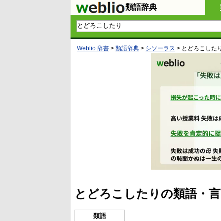
類語辞典
Weblio 辞書
>
類語辞典
>
シソーラス
>
とどろこした
とどろこしたりの類語・言
類語