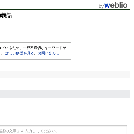
t
類義語
e
されているため、一部不適切なキーワードが
せ。
詳しい解説を見る
。
お問い合わせ
。