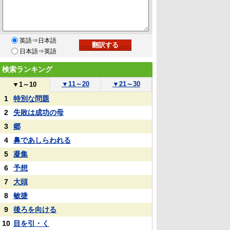
英語⇒日本語
日本語⇒英語
検索ランキング
▼
11～20
▼
21～30
▼
1～10
1
特別な問題
2
失敗は成功の母
3
郷
4
鼻であしらわれる
5
凝集
6
予想
7
大頭
8
敏捷
9
後ろを向ける
10
目を引・く