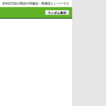
約410万語の類語や同義語・関連語とシソーラス