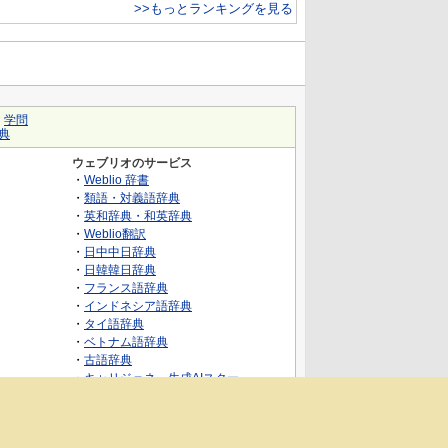
>>もっとランキングを見る
｜
学問
典
ウェブリオのサービス
・
Weblio 辞書
・
類語・対義語辞典
・
英和辞典・和英辞典
・
Weblio翻訳
・
日中中日辞典
・
日韓韓日辞典
・
フランス語辞典
・
インドネシア語辞典
・
タイ語辞典
・
ベトナム語辞典
・
古語辞典
・
キャリジェネ～生成AIスクー
ル・AIスキルでキャリアアップ～