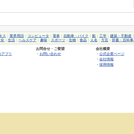
ネス
｜
業界用語
｜
コンピュータ
｜
電車
｜
自動車・バイク
｜
船
｜
工学
｜
建築・不動産
文化
｜
生活
｜
ヘルスケア
｜
趣味
｜
スポーツ
｜
生物
｜
食品
｜
人名
｜
方言
｜
辞書・百科事
お問合せ・ご要望
会社概要
のアプリ
・
お問い合わせ
・
公式企業ページ
・
会社情報
・
採用情報
©2026 GRAS Group, Inc.
RSS