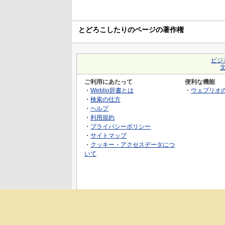
とどろこしたりのページの著作権
ビジ
ご利用にあたって
便利な機能
・
Weblio辞書とは
・
ウェブリオ
・
検索の仕方
・
ヘルプ
・
利用規約
・
プライバシーポリシー
・
サイトマップ
・
クッキー・アクセスデータにつ
いて