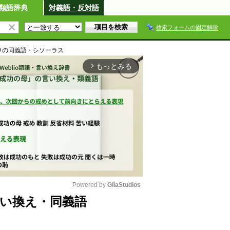
類語辞典
対義語・反対語
検索フォームの固定解除
り
の同義語・シソーラス
もっとみる
arrow_forward_ios
Powered by 
GliaStudios
い換え・同義語
M
u