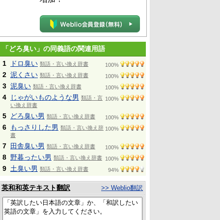
「どろ臭い」の同義語の関連用語
1
ドロ臭い
類語・言い換え辞書
100%
2
泥くさい
類語・言い換え辞書
100%
3
泥臭い
類語・言い換え辞書
100%
4
じゃがいものような男
類語・言
100%
い換え辞書
5
どろ臭い男
類語・言い換え辞書
100%
6
もっさりした男
類語・言い換え辞
100%
書
7
田舎臭い男
類語・言い換え辞書
100%
8
野暮ったい男
類語・言い換え辞書
100%
9
土臭い男
類語・言い換え辞書
94%
英和和英テキスト翻訳
>> Weblio翻訳