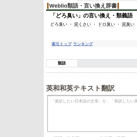
Weblio類語・言い換え辞書
「
どろ臭い
」の言い換え・類義語
どろ臭い ・
泥くさい
・
ドロ臭い
・
泥臭い
索引トップ
ランキング
類語
英和和英テキスト翻訳