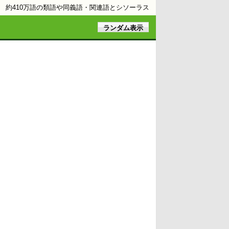
約410万語の類語や同義語・関連語とシソーラス