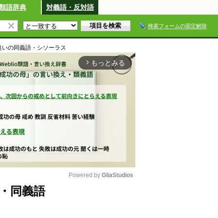
類語辞典
対義語・反対語
検索フォームの固定解除
臭い
の同義語・シソーラス
もっとみる
arrow_forward_ios
Powered by 
GliaStudios
・同義語
M
u