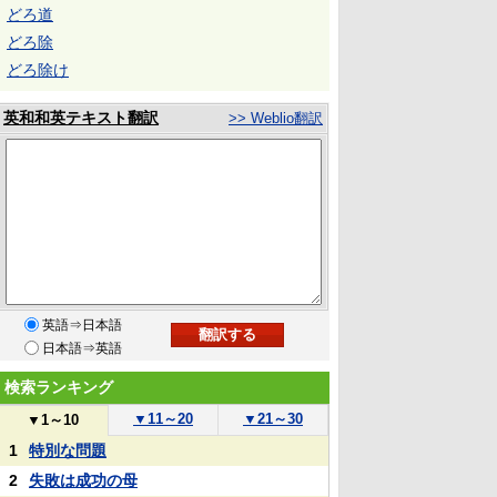
どろ道
どろ除
どろ除け
英和和英テキスト翻訳
>> Weblio翻訳
英語⇒日本語
日本語⇒英語
検索ランキング
▼
11～20
▼
21～30
▼
1～10
1
特別な問題
2
失敗は成功の母