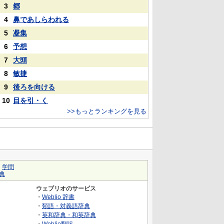
3
郷
4
鼻であしらわれる
5
凝集
6
予想
7
大頭
8
敏捷
9
後ろを向ける
10
目を引・く
>>もっとランキングを見る
｜
学問
典
ウェブリオのサービス
・
Weblio 辞書
・
類語・対義語辞典
・
英和辞典・和英辞典
・
Weblio翻訳