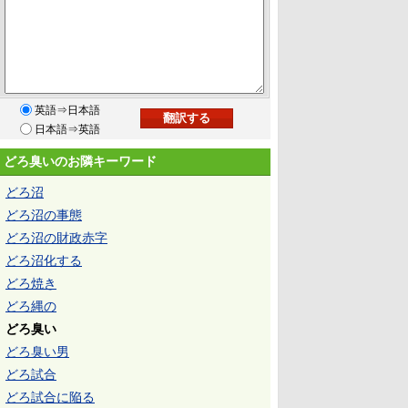
英語⇒日本語
日本語⇒英語
どろ臭いのお隣キーワード
どろ沼
どろ沼の事態
どろ沼の財政赤字
どろ沼化する
どろ焼き
どろ縄の
どろ臭い
どろ臭い男
どろ試合
どろ試合に陥る