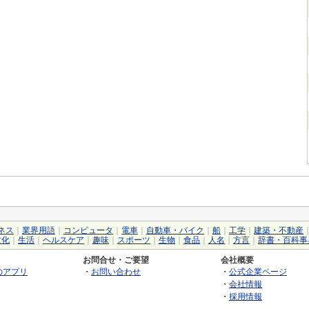
ネス
｜
業界用語
｜
コンピュータ
｜
電車
｜
自動車・バイク
｜
船
｜
工学
｜
建築・不動産
文化
｜
生活
｜
ヘルスケア
｜
趣味
｜
スポーツ
｜
生物
｜
食品
｜
人名
｜
方言
｜
辞書・百科事
お問合せ・ご要望
会社概要
のアプリ
・
お問い合わせ
・
公式企業ページ
・
会社情報
・
採用情報