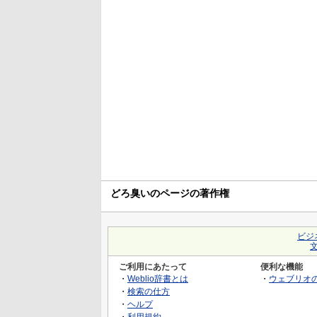
どろ臭いのページの著作権
ビジ
ご利用にあたって
便利な機能
・
Weblio辞書とは
・
ウェブリオ
・
検索の仕方
・
ヘルプ
・
利用規約