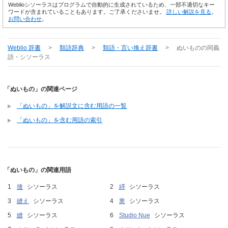
Weblioシソーラスはプログラムで自動的に生成されているため、一部不適切なキー
ワードが含まれていることもあります。ご了承くださいませ。
詳しい解説を見る
。
お問い合わせ
。
Weblio 辞書
>
類語辞典
>
類語・言い換え辞書
>
ぬいもの
の同義
語・シソーラス
「ぬいもの」の関連ページ
「ぬいもの」を解説文に含む用語の一覧
「ぬいもの」を含む用語の索引
「ぬいもの」の関連用語
摓
シソーラス
緙
シソーラス
縫え
シソーラス
黹
シソーラス
縫
シソーラス
Studio Nue
シソーラス