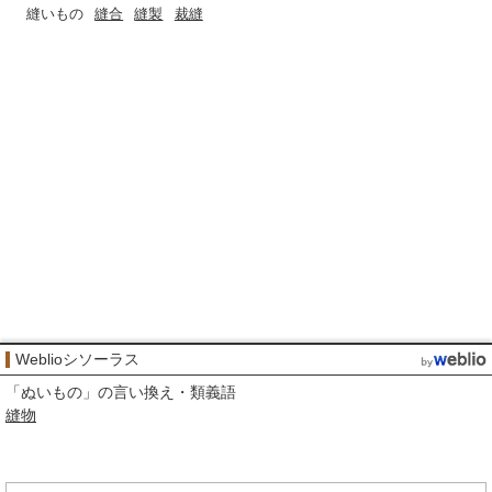
縫いもの
縫合
縫製
裁縫
Weblioシソーラス
「
ぬいもの
」の言い換え・類義語
縫物