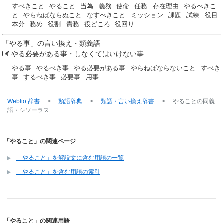
すべきこと
やること
当為
義務
使命
任務
存在理由
やるべきこ
と
やらねばならぬこと
なすべきこと
ミッション
課題
試練
役目
本分
務め
役割
責務
役どころ
役回り
「
やる事
」の言い換え・類義語
やる必要がある事
・
しなくてはいけない
事
やる事
やるべき事
やる必要がある事
やらねばならないこと
すべき
事
するべき事
必要事
用事
Weblio 辞書
>
類語辞典
>
類語・言い換え辞書
>
やること
の同義
語・シソーラス
「やること」の関連ページ
「やること」を解説文に含む用語の一覧
「やること」を含む用語の索引
「やること」の関連用語