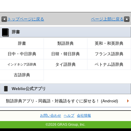
トップページに戻る
ページ上部に戻る
辞書
辞書
類語辞典
英和・和英辞典
日中・中日辞典
日韓・韓日辞典
フランス語辞典
タイ語辞典
ベトナム語辞典
インドネシア語辞典
古語辞典
Weblio公式アプリ
類語辞典アプリ - 同義語・対義語をすぐに探せる！ (Android)
お問い合わせ
ヘルプ
会社情報
©2026 GRAS Group, Inc.