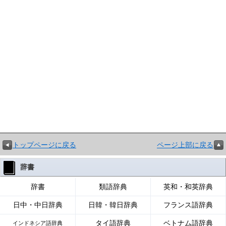
トップページに戻る
ページ上部に戻る
辞書
辞書
類語辞典
英和・和英辞典
日中・中日辞典
日韓・韓日辞典
フランス語辞典
タイ語辞典
ベトナム語辞典
インドネシア語辞典