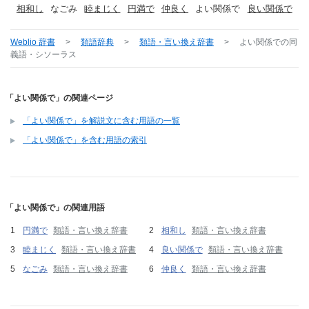
相和し
なごみ
睦まじく
円満で
仲良く
よい関係で
良い関係で
Weblio 辞書
>
類語辞典
>
類語・言い換え辞書
>
よい関係で
の同
義語・シソーラス
「よい関係で」の関連ページ
「よい関係で」を解説文に含む用語の一覧
「よい関係で」を含む用語の索引
「よい関係で」の関連用語
円満で
類語・言い換え辞書
相和し
類語・言い換え辞書
睦まじく
類語・言い換え辞書
良い関係で
類語・言い換え辞書
なごみ
類語・言い換え辞書
仲良く
類語・言い換え辞書