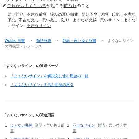
これから
よくない事
が起こる
前ぶれ
のこと
悪い前兆
不吉な前兆
縁起の悪い前兆
悪い予兆
凶兆
暗影
不吉な
予兆
不吉な兆し
悪い兆し
陰り
よくない兆候
悪いサイン
よくな
いサイン
不吉なサイン
Weblio 辞書
>
類語辞典
>
類語・言い換え辞書
>
よくないサイン
の同義語・シソーラス
「よくないサイン」の関連ページ
「よくないサイン」を解説文に含む用語の一覧
「よくないサイン」を含む用語の索引
「よくないサイン」の関連用語
よくない兆候
類語・言い換え辞
不吉なサイン
類語・言い換え辞
書
書