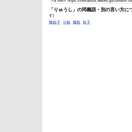
「りゅうし」の同義語・別の言い方に
す)
微粒子
小粒
微粒
粒子