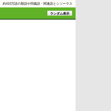
約410万語の類語や同義語・関連語とシソーラス