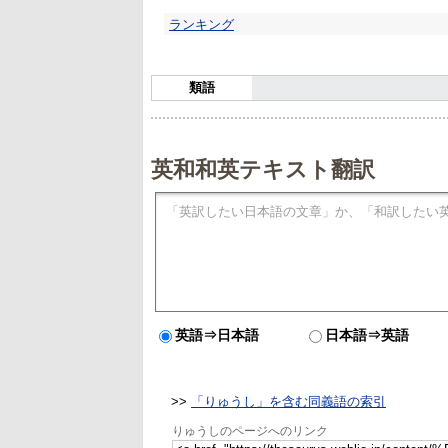
ランキング
類語
英和和英テキスト翻訳
英語⇒日本語
日本語⇒英語
>>
「りゅうし」を含む同義語の索引
りゅうしのページへのリンク