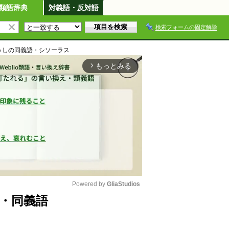
類語辞典
対義語・反対語
検索フォームの固定解除
うし
の同義語・シソーラス
もっとみる
arrow_forward_ios
Powered by 
GliaStudios
・同義語
M
u