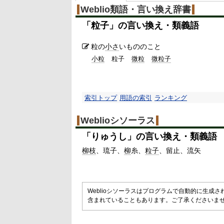
Weblio類語・言い換え辞書
「
粒子
」の言い換え・類義語
粒の
小さ
いもののこと
小粒
粒子
微粒
微粒子
索引トップ
用語の索引
ランキング
Weblioシソーラス
「
りゅうし
」の言い換え・類義語
柳
枝
琉子
柳
糸
粒子
留止
流矢
Weblioシソーラスはプログラムで自動的に生成
含まれていることもあります。ご了承くださいま