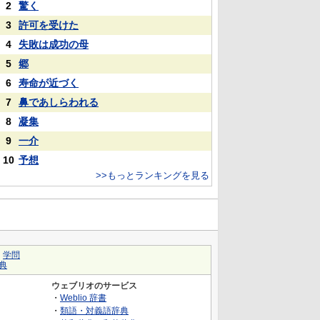
2
驚く
3
許可を受けた
4
失敗は成功の母
5
郷
6
寿命が近づく
7
鼻であしらわれる
8
凝集
9
一介
10
予想
>>もっとランキングを見る
｜
学問
典
ウェブリオのサービス
・
Weblio 辞書
・
類語・対義語辞典