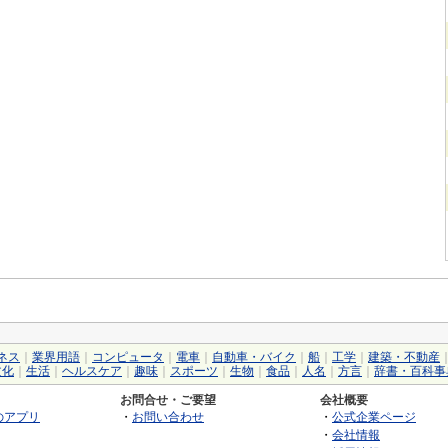
ネス
｜
業界用語
｜
コンピュータ
｜
電車
｜
自動車・バイク
｜
船
｜
工学
｜
建築・不動産
文化
｜
生活
｜
ヘルスケア
｜
趣味
｜
スポーツ
｜
生物
｜
食品
｜
人名
｜
方言
｜
辞書・百科事
お問合せ・ご要望
会社概要
のアプリ
・
お問い合わせ
・
公式企業ページ
・
会社情報