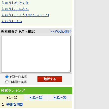
りゅうしかそくき
りゅうししんろん
りゅうしじょうおせんぶっしつ
りゅうしせい
英和和英テキスト翻訳
>> Weblio翻訳
英語⇒日本語
日本語⇒英語
検索ランキング
▼
11～20
▼
21～30
▼
1～10
1
特別な問題