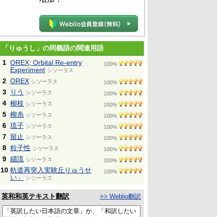
「りゅうし」の同義語の関連用語
1
OREX; Orbital Re-entry
100%
Experiment
シソーラス
2
OREX
シソーラス
100%
3
りう
シソーラス
100%
4
柳枝
シソーラス
100%
5
柳糸
シソーラス
100%
6
琉子
シソーラス
100%
7
留止
シソーラス
100%
8
粒子性
シソーラス
100%
9
緇流
シソーラス
100%
10
軌道再突入実験丘りゅうせ
100%
い」
シソーラス
英和和英テキスト翻訳
>> Weblio翻訳