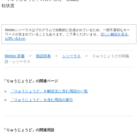
粒状度
Weblioシソーラスはプログラムで自動的に生成されているため、一部不適切なキー
ワードが含まれていることもあります。ご了承くださいませ。
詳しい解説を見る
。
お問い合わせ
。
Weblio 辞書
>
類語辞典
>
シソーラス
>
りゅうじょうど
の同義
語・シソーラス
「りゅうじょうど」の関連ページ
「りゅうじょうど」を解説文に含む用語の一覧
「りゅうじょうど」を含む用語の索引
「りゅうじょうど」の関連用語