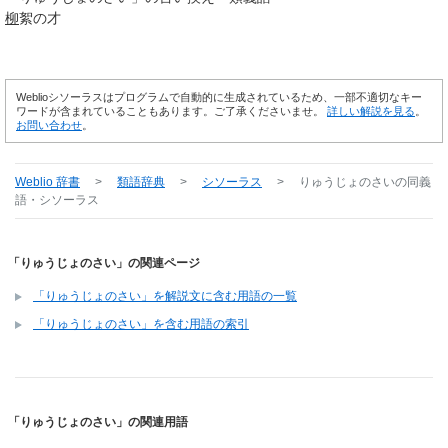
柳
絮の才
Weblioシソーラスはプログラムで自動的に生成されているため、一部不適切なキー
ワードが含まれていることもあります。ご了承くださいませ。
詳しい解説を見る
。
お問い合わせ
。
Weblio 辞書
>
類語辞典
>
シソーラス
>
りゅうじょのさい
の同義
語・シソーラス
「りゅうじょのさい」の関連ページ
「りゅうじょのさい」を解説文に含む用語の一覧
「りゅうじょのさい」を含む用語の索引
「りゅうじょのさい」の関連用語