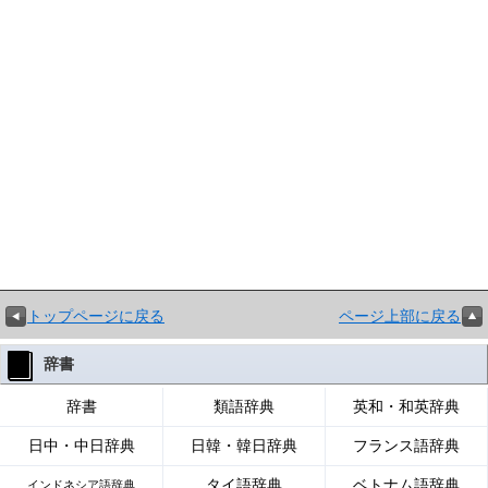
トップページに戻る
ページ上部に戻る
辞書
辞書
類語辞典
英和・和英辞典
日中・中日辞典
日韓・韓日辞典
フランス語辞典
タイ語辞典
ベトナム語辞典
インドネシア語辞典