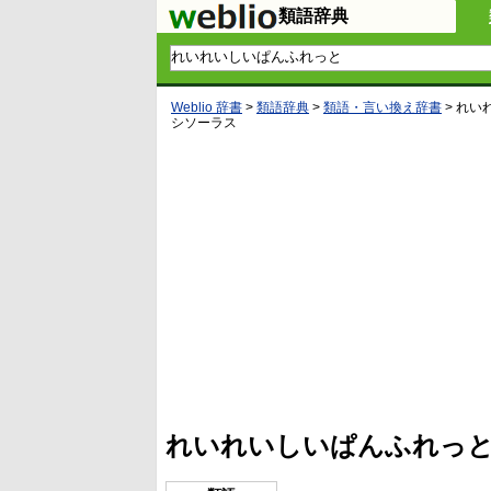
類語辞典
Weblio 辞書
>
類語辞典
>
類語・言い換え辞書
>
れい
シソーラス
L
/
U
o
n
a
m
d
u
e
t
d
e
:
4
れいれいしいぱんふれっと
5
.
3