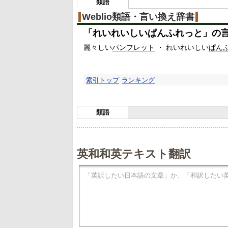
3
類語
%
Weblio類語・言い換え辞書
「
れいれいしいぱんふれっと
」の
麗々しい
パンフレット
・ れいれいしい
ぱん
索引トップ
ランキング
類語
英和和英テキスト翻訳