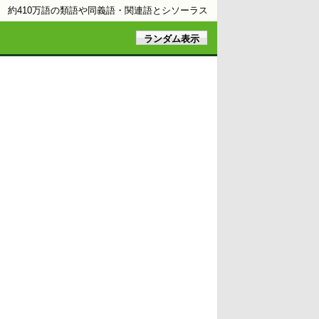
約410万語の類語や同義語・関連語とシソーラス