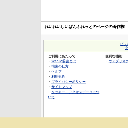
れいれいしいぱんふれっとのページの著作権
ビジ
ご利用にあたって
便利な機能
・
Weblio辞書とは
・
ウェブリオ
・
検索の仕方
・
ヘルプ
・
利用規約
・
プライバシーポリシー
・
サイトマップ
・
クッキー・アクセスデータにつ
いて