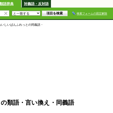
類語辞典
対義語・反対語
検索フォームの固定解除
れいしいぱんふれっと
の同義語・
の類語・言い換え・同義語