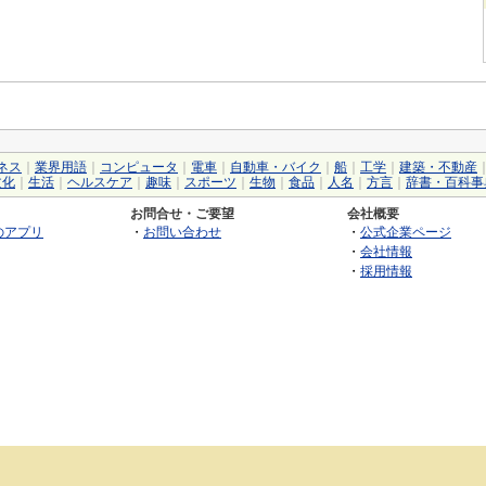
ネス
｜
業界用語
｜
コンピュータ
｜
電車
｜
自動車・バイク
｜
船
｜
工学
｜
建築・不動産
文化
｜
生活
｜
ヘルスケア
｜
趣味
｜
スポーツ
｜
生物
｜
食品
｜
人名
｜
方言
｜
辞書・百科事
お問合せ・ご要望
会社概要
のアプリ
・
お問い合わせ
・
公式企業ページ
・
会社情報
・
採用情報