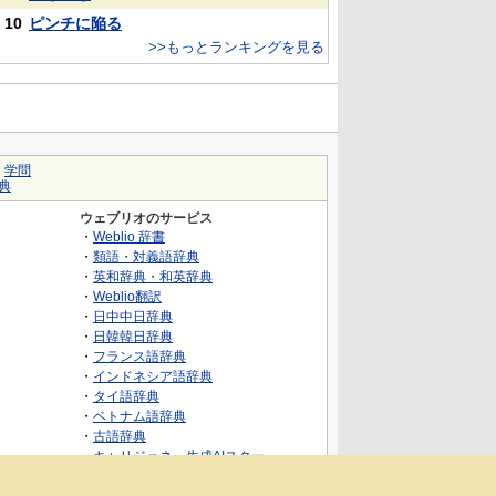
10
ピンチに陥る
>>もっとランキングを見る
｜
学問
典
ウェブリオのサービス
・
Weblio 辞書
・
類語・対義語辞典
・
英和辞典・和英辞典
・
Weblio翻訳
・
日中中日辞典
・
日韓韓日辞典
・
フランス語辞典
・
インドネシア語辞典
・
タイ語辞典
・
ベトナム語辞典
・
古語辞典
・
キャリジェネ～生成AIスクー
ル・AIスキルでキャリアアップ～