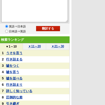
英語⇒日本語
日本語⇒英語
検索ランキング
▼
11～20
▼
21～30
▼
1～10
1
うそを言う
2
行き詰まる
3
嘘をつく
4
嘘を言う
5
嘘を並べる
6
行き詰まり
7
詳しく知っている
8
圧倒的な差
9
引き継ぎ