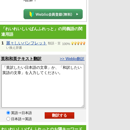
「れいれいしいぱんふれっと」の同義語の関
連用語
1
麗々しいパンフレット
類語・言
100%
い換え辞書
英和和英テキスト翻訳
>> Weblio翻訳
英語⇒日本語
日本語⇒英語
れいれいしいぱんふれっとのお隣キーワード