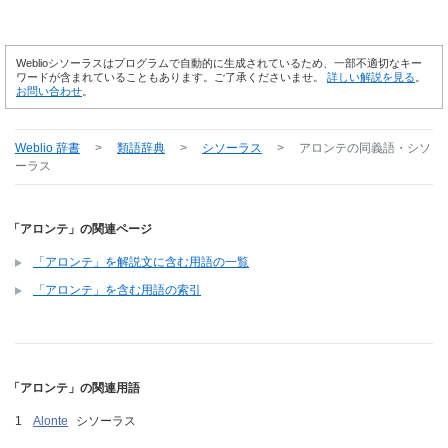
Weblioシソーラスはプログラムで自動的に生成されているため、一部不適切なキー
ワードが含まれていることもあります。ご了承くださいませ。
詳しい解説を見る
。
お問い合わせ
。
Weblio 辞書
>
類語辞典
>
シソーラス
>
アロンテ
の同義語・シソ
ーラス
「アロンテ」の関連ページ
「アロンテ」を解説文に含む用語の一覧
「アロンテ」を含む用語の索引
「アロンテ」の関連用語
Alonte
シソーラス