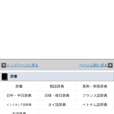
トップページに戻る
ページ上部に戻る
辞書
辞書
類語辞典
英和・和英辞典
日中・中日辞典
日韓・韓日辞典
フランス語辞典
タイ語辞典
ベトナム語辞典
インドネシア語辞典
古語辞典