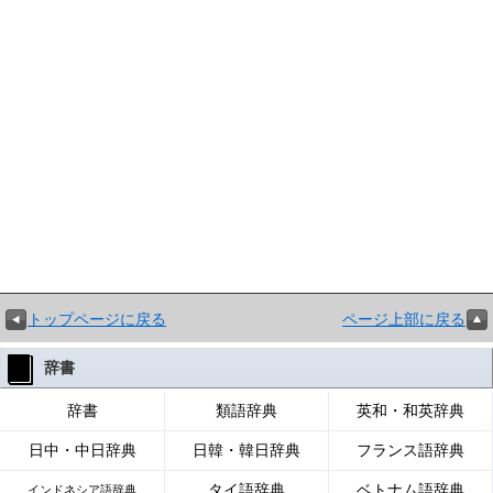
トップページに戻る
ページ上部に戻る
辞書
辞書
類語辞典
英和・和英辞典
日中・中日辞典
日韓・韓日辞典
フランス語辞典
タイ語辞典
ベトナム語辞典
インドネシア語辞典