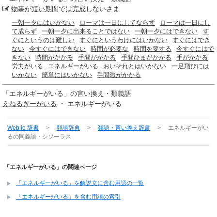
物事
が
短い期間
では
完成
しないさま
一朝一夕にはいかない
ローマは一日にしてならず
ローマは一日にし
て成らず
一朝一夕に出来ることではない
一朝一夕にはできない
す
ぐにというのは難しい
すぐにというわけにはいかない
すぐにはでき
ない
今すぐにはできない
時間が必要な
時間を要する
今すぐにはで
きない
時間がかかる
手間がかかる
手間ひまがかかる
手がかかる
労力がいる
エネルギーがいる
おいそれとはいかない
一足飛びには
いかない
簡単にはいかない
手間暇がかかる
「
エネルギーがいる
」の言い換え・類義語
えねるぎーがいる
・ エネルギーがいる
Weblio 辞書
>
類語辞典
>
類語・言い換え辞書
>
エネルギーがい
る
の同義語・シソーラス
「エネルギーがいる」の関連ページ
「エネルギーがいる」を解説文に含む用語の一覧
「エネルギーがいる」を含む用語の索引