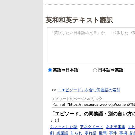
英和和英テキスト翻訳
英語⇒日本語
日本語⇒英語
>>
「エピソード」を含む同義語の索引
エピソードのページへのリンク
「エピソード」の同義語・別の言い方
ます)
ちょっとした話
アネクドート
ある出来事
エ
劇
楽屋話
知られ
零れ話
世間
事件
事柄
伝