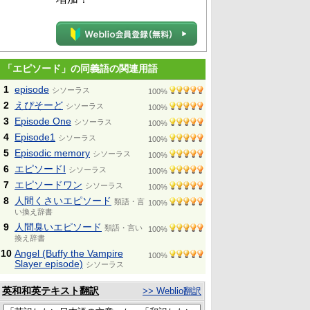
「エピソード」の同義語の関連用語
1
episode
シソーラス
100%
2
えぴそーど
シソーラス
100%
3
Episode One
シソーラス
100%
4
Episode1
シソーラス
100%
5
Episodic memory
シソーラス
100%
6
エピソードI
シソーラス
100%
7
エピソードワン
シソーラス
100%
8
人間くさいエピソード
類語・言
100%
い換え辞書
9
人間臭いエピソード
類語・言い
100%
換え辞書
10
Angel (Buffy the Vampire
100%
Slayer episode)
シソーラス
英和和英テキスト翻訳
>> Weblio翻訳