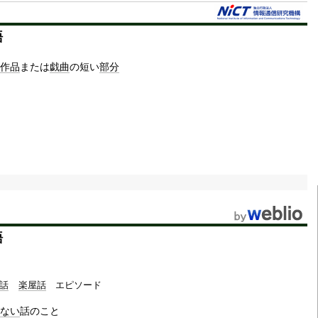
t
語
e
作品
または
戯曲
の短い
部分
語
話
楽屋話
エピソード
ない
話のこと