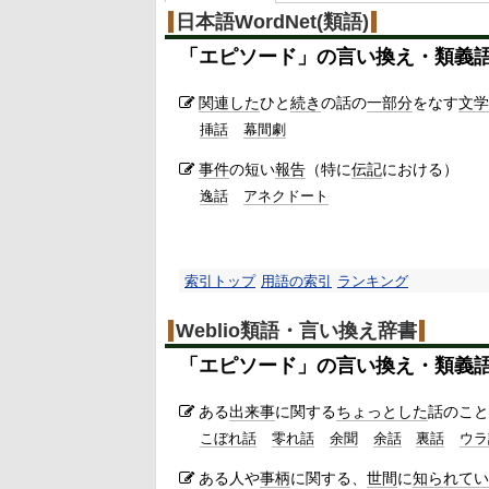
日本語WordNet(類語)
「
エピソード
」の言い換え・類義
関連した
ひと
続き
の話の
一部分
をなす
文学
挿話
幕間劇
事件
の短い
報告
（特に
伝記
における）
逸話
アネクドート
索引トップ
用語の索引
ランキング
Weblio類語・言い換え辞書
「
エピソード
」の言い換え・類義
ある
出来事
に関する
ちょっとした
話のこと
こぼれ話
零れ話
余聞
余話
裏話
ウラ
ある人や
事柄
に関する、
世間
に
知られてい