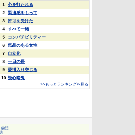
1
心を打たれる
2
緊迫感をもって
3
許可を受けた
4
すべて一緒
5
コンパチビリティー
6
気品のある女性
7
自立化
8
一日の長
9
愛憎入り交じる
10
疑心暗鬼
>>もっとランキングを見る
｜
学問
典