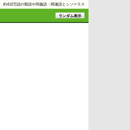
約410万語の類語や同義語・関連語とシソーラス