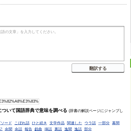
について国語辞典で意味を調べる
(辞書の解説ページにジャンプし
ピソード
こぼれ話
ひと続き
文学作品
関連した
ウラ話
一部分
幕間
記
余聞
余話
報告
戯曲
挿話
裏話
逸聞
逸話
部分