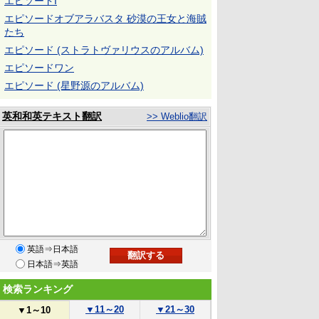
エピソードI
エピソードオブアラバスタ 砂漠の王女と海賊
たち
エピソード (ストラトヴァリウスのアルバム)
エピソードワン
エピソード (星野源のアルバム)
英和和英テキスト翻訳
>> Weblio翻訳
英語⇒日本語
日本語⇒英語
検索ランキング
▼
11～20
▼
21～30
▼
1～10