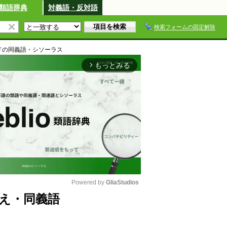
類語辞典
対義語・反対語
検索フォームの固定解除
ド
の同義語・シソーラス
もっとみる
arrow_forward_ios
Powered by 
GliaStudios
え・同義語
M
u