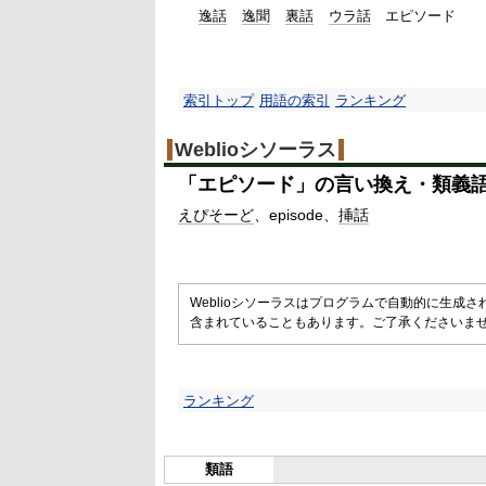
逸話
逸聞
裏話
ウラ話
エピソード
索引トップ
用語の索引
ランキング
Weblioシソーラス
「
エピソード
」の言い換え・類義
えぴそーど
episode
挿話
Weblioシソーラスはプログラムで自動的に生成
含まれていることもあります。ご了承くださいま
ランキング
類語