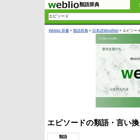
類語辞典
Weblio 辞書
>
類語辞典
>
日本語WordNet
>
エピソー
エピソードの類語・言い換
類語