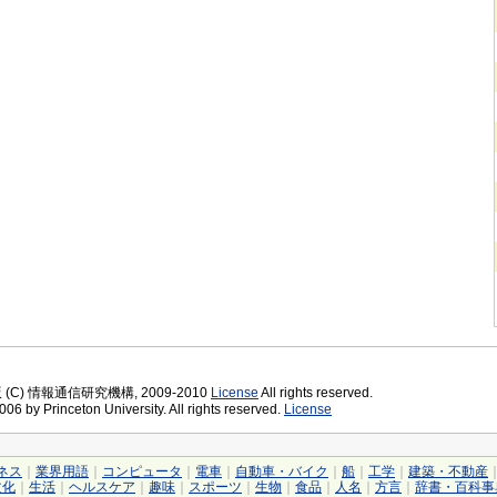
版 (C) 情報通信研究機構, 2009-2010
License
All rights reserved.
06 by Princeton University. All rights reserved.
License
ネス
｜
業界用語
｜
コンピュータ
｜
電車
｜
自動車・バイク
｜
船
｜
工学
｜
建築・不動産
文化
｜
生活
｜
ヘルスケア
｜
趣味
｜
スポーツ
｜
生物
｜
食品
｜
人名
｜
方言
｜
辞書・百科事