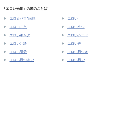
「エロい光景」の隣のことば
エロ☆パラNight
エロい
エロいこと
エロいやつ
エロいギャグ
エロいムード
エロい冗談
エロい声
エロい気分
エロい目つき
エロい目つきで
エロい目で