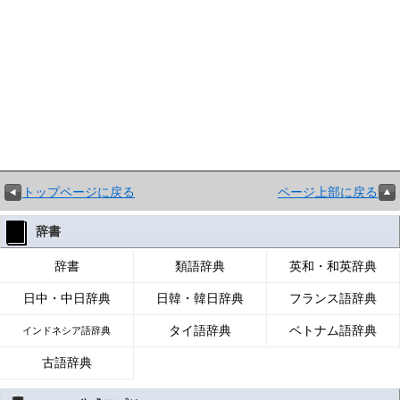
トップページに戻る
ページ上部に戻る
辞書
辞書
類語辞典
英和・和英辞典
日中・中日辞典
日韓・韓日辞典
フランス語辞典
タイ語辞典
ベトナム語辞典
インドネシア語辞典
古語辞典