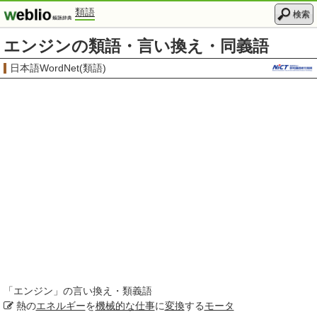
類語
検索
エンジンの類語・言い換え・同義語
日本語WordNet(類語)
「
エンジン
」の言い換え・類義語
熱の
エネルギー
を
機械的な
仕事
に
変換
する
モータ