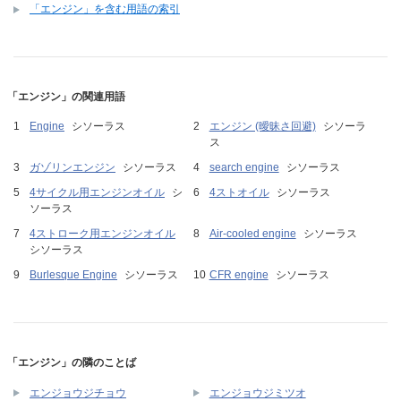
「エンジン」を含む用語の索引
「エンジン」の関連用語
Engine
シソーラス
エンジン (曖昧さ回避)
シソーラ
ス
ガゾリンエンジン
シソーラス
search engine
シソーラス
4サイクル用エンジンオイル
シ
4ストオイル
シソーラス
ソーラス
4ストローク用エンジンオイル
Air-cooled engine
シソーラス
シソーラス
Burlesque Engine
シソーラス
CFR engine
シソーラス
「エンジン」の隣のことば
エンジョウジチョウ
エンジョウジミツオ