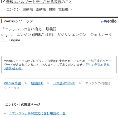
機械
エネルギー
を
発生させる
装置
のこと
エンジン
発動機
原動機
機関
電動機
・
Weblioシソーラス
「
エンジン
」の言い換え・類義語
engine
エンジン (
曖昧さ
回避
)
ガゾリンエンジン
ジェネレータ
ー
Engine
Weblioシソーラスはプログラムで自動的に生成されているため、一部不適切なキー
ワードが含まれていることもあります。ご了承くださいませ。
詳しい解説を見る
。
お問い合わせ
。
Weblio 辞書
>
類語辞典
>
日本語WordNet
>
エンジン
の同義語・
シソーラス
「エンジン」の関連ページ
「エンジン」を解説文に含む用語の一覧