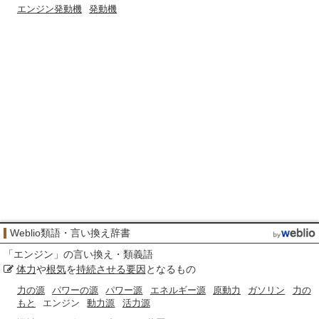
エンジン発動機
発動機
Weblio類語・言い換え辞書
「
エンジン
」の言い換え・類義語
体力
や
根気
を
持続させる
要因
となるもの
力の源
パワーの源
パワー源
エネルギー源
原動力
ガソリン
力の
もと
エンジン
動力源
活力源