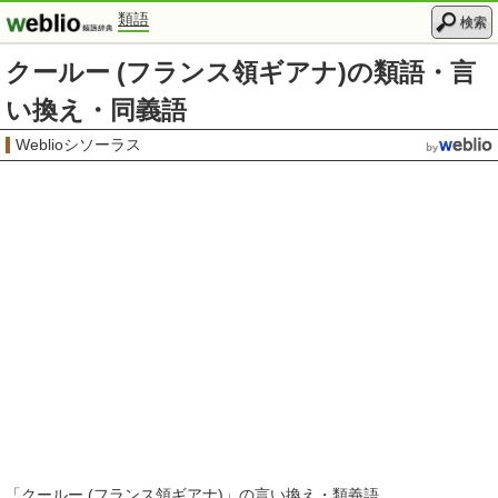
類語
検索
クールー (フランス領ギアナ)の類語・言
い換え・同義語
Weblioシソーラス
「
クールー (フランス領ギアナ)
」の言い換え・類義語