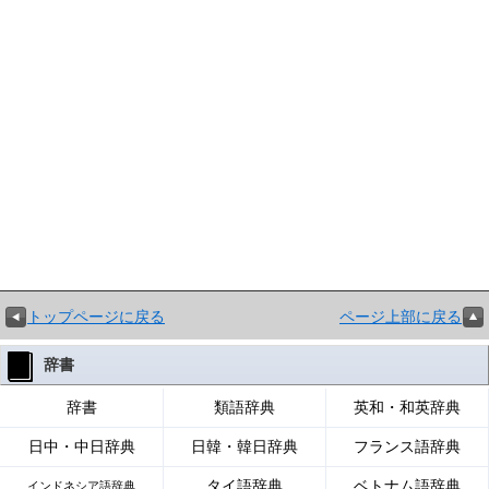
トップページに戻る
ページ上部に戻る
辞書
辞書
類語辞典
英和・和英辞典
日中・中日辞典
日韓・韓日辞典
フランス語辞典
タイ語辞典
ベトナム語辞典
インドネシア語辞典