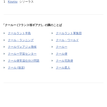
Kourou
シソーラス
「クールー (フランス領ギアナ)」の隣のことば
クールラント半島
クールラント軍集団
クール・ランニング
クール・ワールド
クールヴォアジェ徴候
クールー
クールー宇宙センター
クール便
クール便常温仕分け問題
クール宅急便
クール (放送)
クール星人