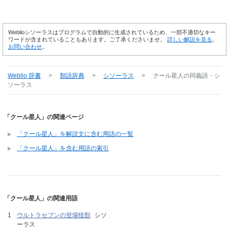
Weblioシソーラスはプログラムで自動的に生成されているため、一部不適切なキー
ワードが含まれていることもあります。ご了承くださいませ。
詳しい解説を見る
。
お問い合わせ
。
Weblio 辞書
>
類語辞典
>
シソーラス
>
クール星人
の同義語・シ
ソーラス
「クール星人」の関連ページ
「クール星人」を解説文に含む用語の一覧
「クール星人」を含む用語の索引
「クール星人」の関連用語
ウルトラセブンの登場怪獣
シソ
ーラス