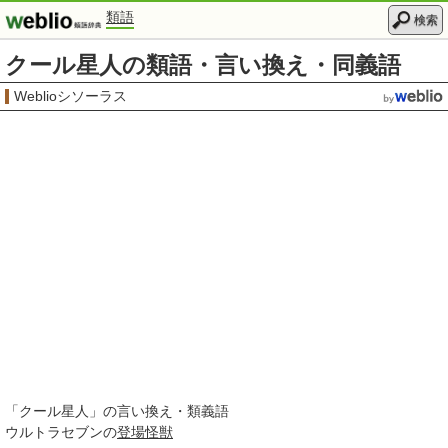
類語
検索
クール星人の類語・言い換え・同義語
Weblioシソーラス
「
クール星人
」の言い換え・類義語
ウルトラセブンの
登場
怪獣