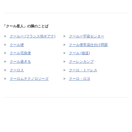
「クール星人」の隣のことば
クールー (フランス領ギアナ)
クールー宇宙センター
クール便
クール便常温仕分け問題
クール宅急便
クール (放送)
クール過ぎる
クーレンカンプ
クーロス
クーロ・トーレス
クーロムテクノロジーズ
クーロ・ロヨ