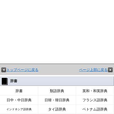
トップページに戻る
ページ上部に戻る
辞書
辞書
類語辞典
英和・和英辞典
日中・中日辞典
日韓・韓日辞典
フランス語辞典
タイ語辞典
ベトナム語辞典
インドネシア語辞典