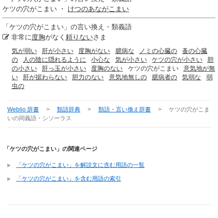
ケツの穴がこまい ・
けつのあながこまい
「
ケツの穴がこまい
」の言い換え・類義語
非常に
度胸
がなく
頼りない
さま
気が弱い
肝が小さい
度胸がない
臆病な
ノミの心臓の
蚤の心臓
の
人の陰に隠れるように
小心な
気が小さい
ケツの穴が小さい
胆
の小さい
肝っ玉が小さい
度胸のない
ケツの穴がこまい
意気地が無
い
肝が据わらない
胆力のない
意気地無しの
臆病者の
気弱な
弱
虫の
Weblio 辞書
>
類語辞典
>
類語・言い換え辞書
>
ケツの穴がこま
い
の同義語・シソーラス
「ケツの穴がこまい」の関連ページ
「ケツの穴がこまい」を解説文に含む用語の一覧
「ケツの穴がこまい」を含む用語の索引