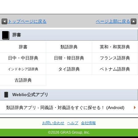
トップページに戻る
ページ上部に戻る
辞書
辞書
類語辞典
英和・和英辞典
日中・中日辞典
日韓・韓日辞典
フランス語辞典
タイ語辞典
ベトナム語辞典
インドネシア語辞典
古語辞典
Weblio公式アプリ
類語辞典アプリ - 同義語・対義語をすぐに探せる！ (Android)
お問い合わせ
ヘルプ
会社情報
©2026 GRAS Group, Inc.