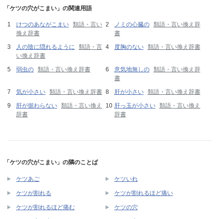
「ケツの穴がこまい」の関連用語
けつのあながこまい
類語・言い
ノミの心臓の
類語・言い換え辞
換え辞書
書
人の陰に隠れるように
類語・言
度胸のない
類語・言い換え辞書
い換え辞書
弱虫の
類語・言い換え辞書
意気地無しの
類語・言い換え辞
書
気が小さい
類語・言い換え辞書
肝が小さい
類語・言い換え辞書
肝が据わらない
類語・言い換え
肝っ玉が小さい
類語・言い換え
辞書
辞書
「ケツの穴がこまい」の隣のことば
ケツあご
ケツいれ
ケツが割れる
ケツが割れるほど痛い
ケツが割れるほど痛む
ケツの穴