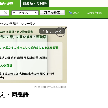
類語辞典
対義語・反対語
検索フォームの固定解除
シャス
の同義語・シソーラス
もっとみる
arrow_forward_ios
Powered by 
GliaStudios
え・同義語
M
u