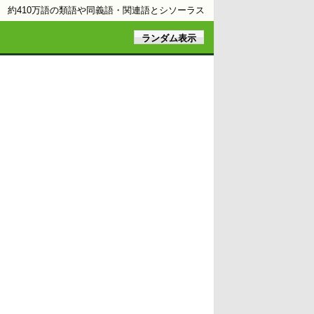
約410万語の類語や同義語・関連語とシソーラス