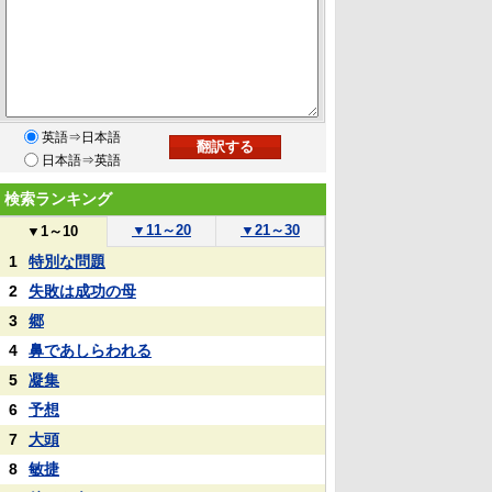
英語⇒日本語
日本語⇒英語
検索ランキング
▼
11～20
▼
21～30
▼
1～10
1
特別な問題
2
失敗は成功の母
3
郷
4
鼻であしらわれる
5
凝集
6
予想
7
大頭
8
敏捷