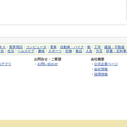
ネス
｜
業界用語
｜
コンピュータ
｜
電車
｜
自動車・バイク
｜
船
｜
工学
｜
建築・不動産
文化
｜
生活
｜
ヘルスケア
｜
趣味
｜
スポーツ
｜
生物
｜
食品
｜
人名
｜
方言
｜
辞書・百科事
お問合せ・ご要望
会社概要
のアプリ
・
お問い合わせ
・
公式企業ページ
・
会社情報
・
採用情報