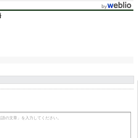
t
語
e