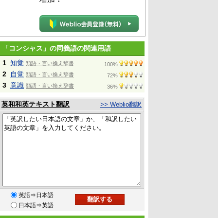
「コンシャス」の同義語の関連用語
1
知覚
類語・言い換え辞書
100%
2
自覚
類語・言い換え辞書
72%
3
意識
類語・言い換え辞書
36%
英和和英テキスト翻訳
>> Weblio翻訳
英語⇒日本語
日本語⇒英語