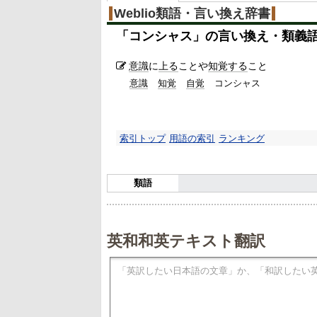
Weblio類語・言い換え辞書
「
コンシャス
」の言い換え・類義
意識
に
上る
ことや
知覚する
こと
意識
知覚
自覚
コンシャス
索引トップ
用語の索引
ランキング
類語
英和和英テキスト翻訳