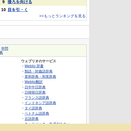
9
後ろを向ける
10
目を引・く
>>もっとランキングを見る
｜
学問
典
ウェブリオのサービス
・
Weblio 辞書
・
類語・対義語辞典
・
英和辞典・和英辞典
・
Weblio翻訳
・
日中中日辞典
・
日韓韓日辞典
・
フランス語辞典
・
インドネシア語辞典
・
タイ語辞典
・
ベトナム語辞典
・
古語辞典
・
キャリジェネ～生成AIスクー
ル・AIスキルでキャリアアップ～