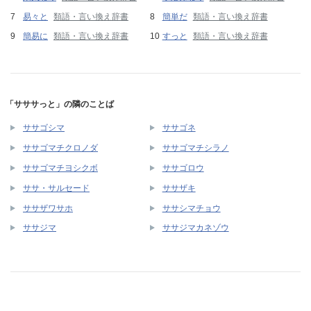
易々と
類語・言い換え辞書
簡単だ
類語・言い換え辞書
簡易に
類語・言い換え辞書
すっと
類語・言い換え辞書
「サササっと」の隣のことば
ササゴシマ
ササゴネ
ササゴマチクロノダ
ササゴマチシラノ
ササゴマチヨシクボ
ササゴロウ
ササ・サルセード
ササザキ
ササザワサホ
ササシマチョウ
ササジマ
ササジマカネゾウ