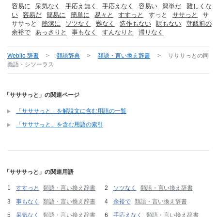
容易に
呆気なく
手応え無く
手応えなく
容易い
簡単だ
難しくな
い
容易だ
簡易に
簡単に
易々と
すすっと
すっと
ササっと
サ
ササっと
簡潔に
ソツなく
難なく
造作もない
訳もない
朝飯前の
余裕で
あっさりと
事もなく
すんなりと
滞りなく
Weblio 辞書
>
類語辞典
>
類語・言い換え辞書
>
サササっと
の同
義語・シソーラス
「サササっと」の関連ページ
「サササっと」を解説文に含む用語の一覧
「サササっと」を含む用語の索引
「サササっと」の関連用語
すすっと
類語・言い換え辞書
ソツなく
類語・言い換え辞書
事もなく
類語・言い換え辞書
余裕で
類語・言い換え辞書
呆気なく
類語・言い換え辞書
手応えなく
類語・言い換え辞書