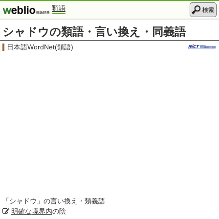
類語
検索
シャドウの類語・言い換え・同義語
日本語WordNet(類語)
「
シャドウ
」の言い換え・類義語
明確な
境界内
の陰