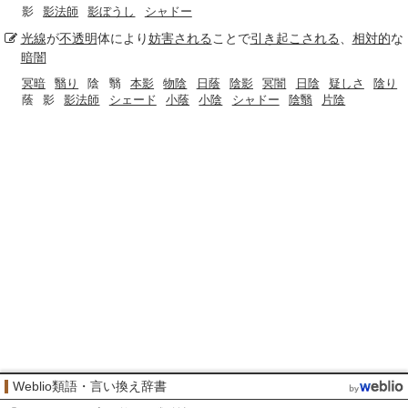
影
影法師
影ぼうし
シャドー
光線
が
不透明
体により
妨害される
ことで
引き起こされる
、
相対的
な
暗闇
冥暗
翳り
陰
翳
本影
物陰
日蔭
陰影
冥闇
日陰
疑しさ
陰り
蔭
影
影法師
シェード
小蔭
小陰
シャドー
陰翳
片陰
Weblio類語・言い換え辞書