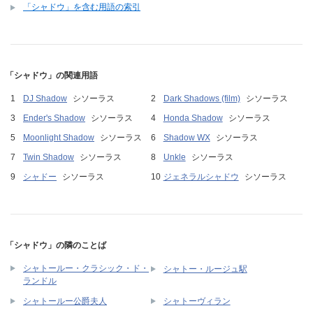
「シャドウ」を含む用語の索引
「シャドウ」の関連用語
DJ Shadow
シソーラス
Dark Shadows (film)
シソーラス
Ender's Shadow
シソーラス
Honda Shadow
シソーラス
Moonlight Shadow
シソーラス
Shadow WX
シソーラス
Twin Shadow
シソーラス
Unkle
シソーラス
シャドー
シソーラス
ジェネラルシャドウ
シソーラス
「シャドウ」の隣のことば
シャトールー・クラシック・ド・
シャトー・ルージュ駅
ランドル
シャトールー公爵夫人
シャトーヴィラン