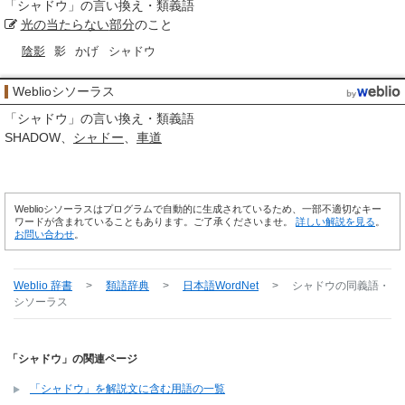
「
シャドウ
」の言い換え・類義語
光の当たらない
部分
のこと
陰影
影
かげ
シャドウ
Weblioシソーラス
「
シャドウ
」の言い換え・類義語
SHADOW
シャドー
車道
Weblioシソーラスはプログラムで自動的に生成されているため、一部不適切なキー
ワードが含まれていることもあります。ご了承くださいませ。
詳しい解説を見る
。
お問い合わせ
。
Weblio 辞書
>
類語辞典
>
日本語WordNet
>
シャドウ
の同義語・
シソーラス
「シャドウ」の関連ページ
「シャドウ」を解説文に含む用語の一覧