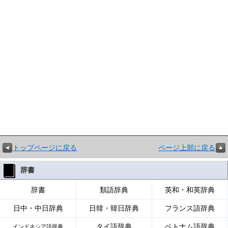
トップページに戻る
ページ上部に戻る
辞書
辞書
類語辞典
英和・和英辞典
日中・中日辞典
日韓・韓日辞典
フランス語辞典
タイ語辞典
ベトナム語辞典
インドネシア語辞典