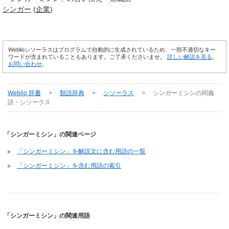
シンガー
(
企業
)
Weblioシソーラスはプログラムで自動的に生成されているため、一部不適切なキー
ワードが含まれていることもあります。ご了承くださいませ。
詳しい解説を見る
。
お問い合わせ
。
Weblio 辞書
>
類語辞典
>
シソーラス
>
シンガーミシン
の同義
語・シソーラス
「シンガーミシン」の関連ページ
「シンガーミシン」を解説文に含む用語の一覧
「シンガーミシン」を含む用語の索引
「シンガーミシン」の関連用語