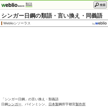
類語
検索
シンガー日鋼の類語・言い換え・同義語
Weblioシソーラス
「
シンガー日鋼
」の言い換え・類義語
日鋼
シンガー
パインミシン
日本製
鋼所宇都宮
製作所