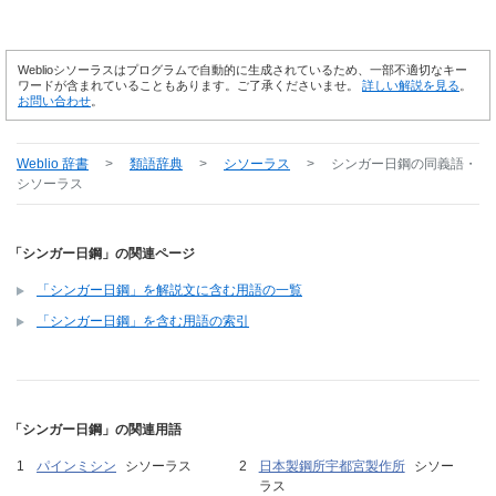
Weblioシソーラスはプログラムで自動的に生成されているため、一部不適切なキー
ワードが含まれていることもあります。ご了承くださいませ。
詳しい解説を見る
。
お問い合わせ
。
Weblio 辞書
>
類語辞典
>
シソーラス
>
シンガー日鋼
の同義語・
シソーラス
「シンガー日鋼」の関連ページ
「シンガー日鋼」を解説文に含む用語の一覧
「シンガー日鋼」を含む用語の索引
「シンガー日鋼」の関連用語
パインミシン
シソーラス
日本製鋼所宇都宮製作所
シソー
ラス