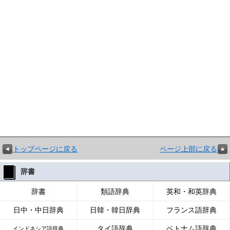
トップページに戻る
ページ上部に戻る
辞書
辞書
類語辞典
英和・和英辞典
日中・中日辞典
日韓・韓日辞典
フランス語辞典
タイ語辞典
ベトナム語辞典
インドネシア語辞典