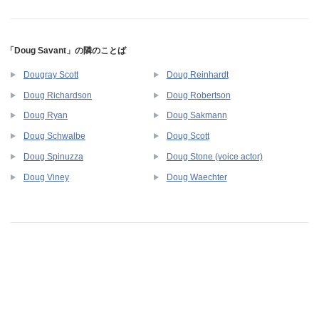
「Doug Savant」の隣のことば
Dougray Scott
Doug Reinhardt
Doug Richardson
Doug Robertson
Doug Ryan
Doug Sakmann
Doug Schwalbe
Doug Scott
Doug Spinuzza
Doug Stone (voice actor)
Doug Viney
Doug Waechter