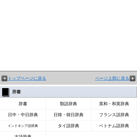
トップページに戻る
ページ上部に戻る
辞書
辞書
類語辞典
英和・和英辞典
日中・中日辞典
日韓・韓日辞典
フランス語辞典
タイ語辞典
ベトナム語辞典
インドネシア語辞典
古語辞典