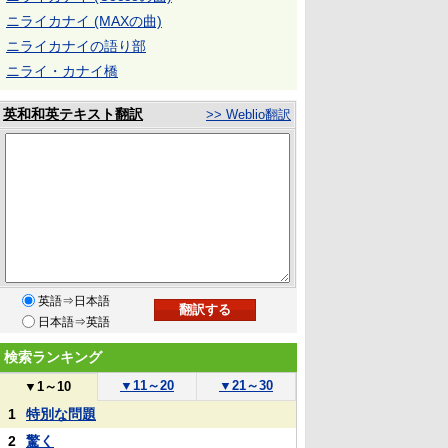
ニライカナイ (MAXの曲)
ニライカナイの語り部
ニライ・カナイ橋
英和和英テキスト翻訳
>> Weblio翻訳
英語⇒日本語
日本語⇒英語
検索ランキング
▼
11～20
▼
21～30
▼
1～10
1
特別な問題
2
驚く