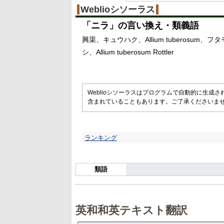
%
Weblioシソーラス
「
ニラ
」の言い換え・類義語
興渠
キュウハク
Allium tuberosum
フタ
シ
Allium tuberosum Rottler
Weblioシソーラスはプログラムで自動的に生成
含まれていることもあります。ご了承くださいま
ランキング
類語
英和和英テキスト翻訳