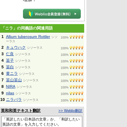
「ニラ」の同義語の関連用語
1
Allium tuberosum Rottler
シソ
100%
ーラス
2
キュウハク
シソーラス
100%
3
仁良
シソーラス
100%
4
韮子
シソーラス
100%
5
韮白
シソーラス
100%
6
黄ニラ
シソーラス
100%
7
韮山韮山
シソーラス
100%
8
NIRA
シソーラス
100%
9
nilas
シソーラス
100%
10
ニラバラ
シソーラス
100%
英和和英テキスト翻訳
>> Weblio翻訳