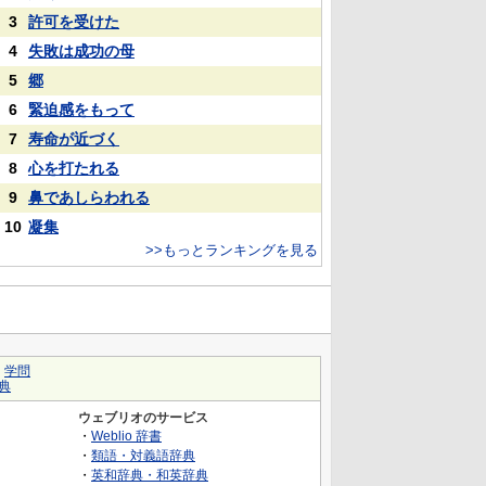
3
許可を受けた
4
失敗は成功の母
5
郷
6
緊迫感をもって
7
寿命が近づく
8
心を打たれる
9
鼻であしらわれる
10
凝集
>>もっとランキングを見る
｜
学問
典
ウェブリオのサービス
・
Weblio 辞書
・
類語・対義語辞典
・
英和辞典・和英辞典