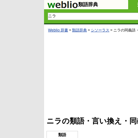
類語辞典
Weblio 辞書
>
類語辞典
>
シソーラス
>
ニラ
の同義語
L
/
U
o
n
a
m
d
u
e
t
d
e
:
4
ニラの類語・言い換え・同
5
.
3
3
類語