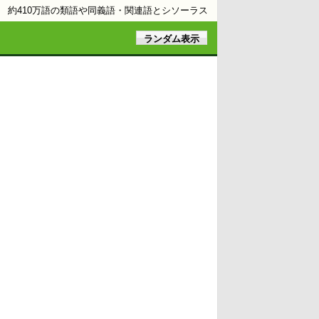
約410万語の類語や同義語・関連語とシソーラス