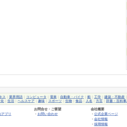
ネス
｜
業界用語
｜
コンピュータ
｜
電車
｜
自動車・バイク
｜
船
｜
工学
｜
建築・不動産
文化
｜
生活
｜
ヘルスケア
｜
趣味
｜
スポーツ
｜
生物
｜
食品
｜
人名
｜
方言
｜
辞書・百科事
お問合せ・ご要望
会社概要
のアプリ
・
お問い合わせ
・
公式企業ページ
・
会社情報
・
採用情報