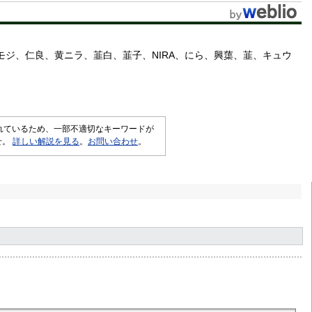
モジ
仁良
黄ニラ
韮白
韮子
NIRA
にら
興蕖
韮
キュウ
されているため、一部不適切なキーワードが
せ。
詳しい解説を見る
。
お問い合わせ
。