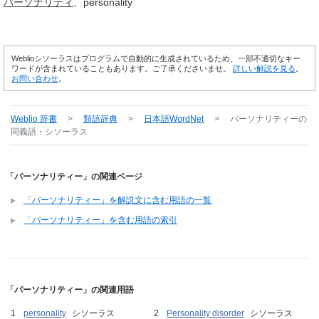
パーソナリティ
personality
Weblioシソーラスはプログラムで自動的に生成されているため、一部不適切なキー
ワードが含まれていることもあります。ご了承くださいませ。
詳しい解説を見る
。
お問い合わせ
。
Weblio 辞書
>
類語辞典
>
日本語WordNet
>
パーソナリティー
の
同義語・シソーラス
「パーソナリティー」の関連ページ
「パーソナリティー」を解説文に含む用語の一覧
「パーソナリティー」を含む用語の索引
「パーソナリティー」の関連用語
personality
シソーラス
Personality disorder
シソーラス