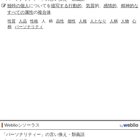
独特の
個人
についてを
描写する
行動的
、
気質
的、
感情的
、
精神的な
すべての
属性
の
複合体
性質
人品
性格
人
柄
品性
個性
人格
人となり
人柄
人物
心
柄
パーソナリティ
Weblioシソーラス
「
パーソナリティー
」の言い換え・類義語