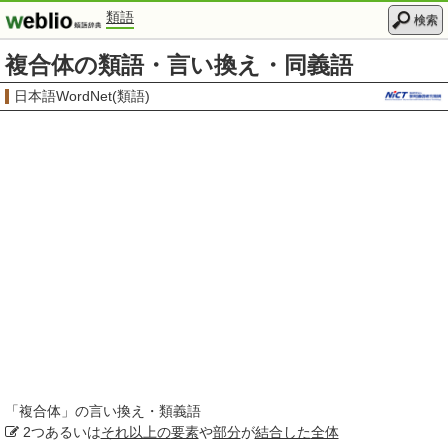
類語
検索
複合体の類語・言い換え・同義語
日本語WordNet(類語)
「
複合体
」の言い換え・類義語
2つあるいは
それ以上の
要素
や
部分
が
結合した
全体