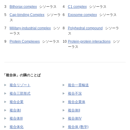
Bithorax complex
シソーラス
C1 complex
シソーラス
Cap-binding Complex
シソーラ
Exosome complex
シソーラス
ス
Military-industrial complex
シソ
Polyhedral compound
シソーラ
ーラス
ス
Protein Complexes
シソーラス
Protein-protein interactions
シソ
ーラス
「複合体」の隣のことば
複合リゾート
複合一貫輸送
複合三部形式
複合不況
複合企業
複合企業体
複合体I
複合体II
複合体III
複合体IV
複合体化
複合体 (数学)