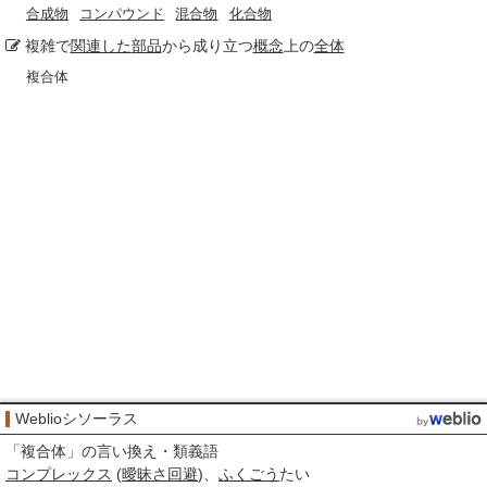
合成物
コンパウンド
混合物
化合物
複雑で
関連した
部品
から成り立つ
概念
上の
全体
複合体
Weblioシソーラス
「
複合体
」の言い換え・類義語
コンプレックス
(
曖昧さ
回避
)
ふくごう
たい