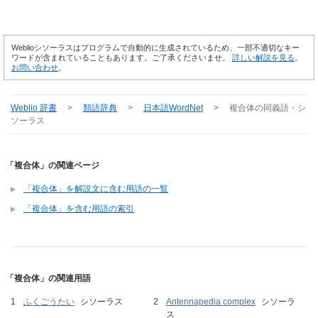
Weblioシソーラスはプログラムで自動的に生成されているため、一部不適切なキー
ワードが含まれていることもあります。ご了承くださいませ。
詳しい解説を見る
。
お問い合わせ
。
Weblio 辞書
>
類語辞典
>
日本語WordNet
>
複合体
の同義語・シ
ソーラス
「複合体」の関連ページ
「複合体」を解説文に含む用語の一覧
「複合体」を含む用語の索引
「複合体」の関連用語
ふくごうたい
シソーラス
Antennapedia complex
シソーラ
ス