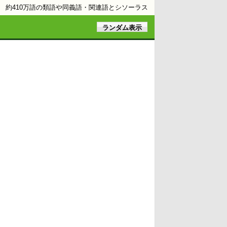
約410万語の類語や同義語・関連語とシソーラス