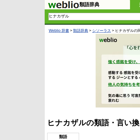
類語辞典
Weblio 辞書
>
類語辞典
>
シソーラス
>
ヒナカザル
の
ヒナカザルの類語・言い換
類語