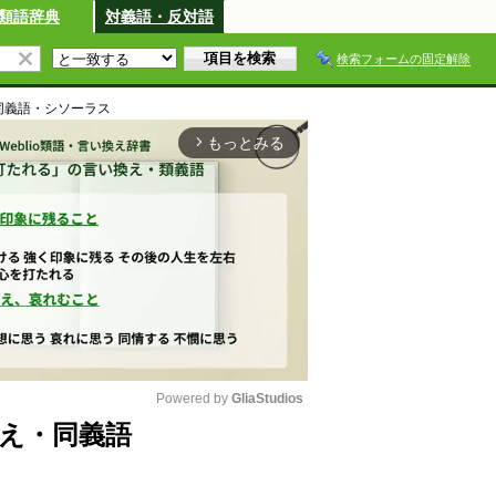
類語辞典
対義語・反対語
検索フォームの固定解除
同義語・シソーラス
もっとみる
arrow_forward_ios
Powered by 
GliaStudios
え・同義語
M
u