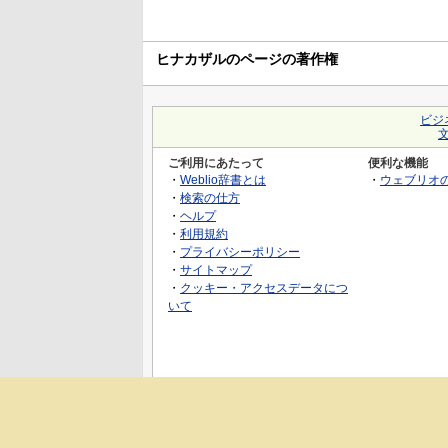
ヒナカザルのページの著作権
ビジ
ご利用にあたって
便利な機能
・
Weblio辞書とは
・
ウェブリオ
・
検索の仕方
・
ヘルプ
・
利用規約
・
プライバシーポリシー
・
サイトマップ
・
クッキー・アクセスデータにつ
いて