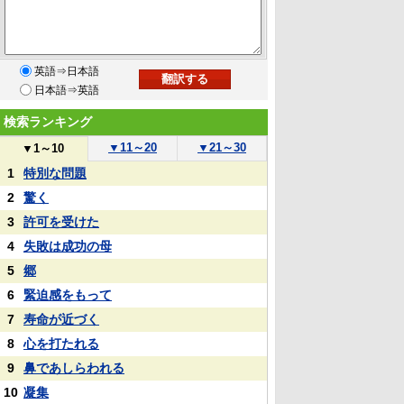
英語⇒日本語
日本語⇒英語
検索ランキング
▼
11～20
▼
21～30
▼
1～10
1
特別な問題
2
驚く
3
許可を受けた
4
失敗は成功の母
5
郷
6
緊迫感をもって
7
寿命が近づく
8
心を打たれる
9
鼻であしらわれる
10
凝集