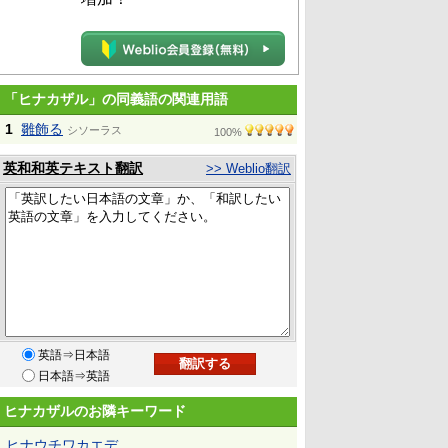
「ヒナカザル」の同義語の関連用語
1
雛飾る
シソーラス
100%
英和和英テキスト翻訳
>> Weblio翻訳
英語⇒日本語
日本語⇒英語
ヒナカザルのお隣キーワード
ヒナウチワカエデ