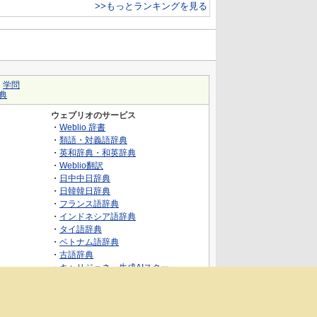
>>もっとランキングを見る
｜
学問
典
ウェブリオのサービス
・
Weblio 辞書
・
類語・対義語辞典
・
英和辞典・和英辞典
・
Weblio翻訳
・
日中中日辞典
・
日韓韓日辞典
・
フランス語辞典
・
インドネシア語辞典
・
タイ語辞典
・
ベトナム語辞典
・
古語辞典
・
キャリジェネ～生成AIスクー
ル・AIスキルでキャリアアップ～