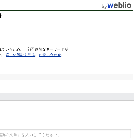
t
語
e
されているため、一部不適切なキーワードが
せ。
詳しい解説を見る
。
お問い合わせ
。