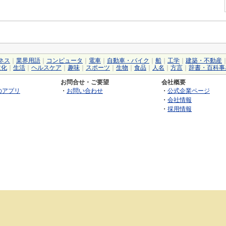
ネス
｜
業界用語
｜
コンピュータ
｜
電車
｜
自動車・バイク
｜
船
｜
工学
｜
建築・不動産
文化
｜
生活
｜
ヘルスケア
｜
趣味
｜
スポーツ
｜
生物
｜
食品
｜
人名
｜
方言
｜
辞書・百科事
お問合せ・ご要望
会社概要
のアプリ
・
お問い合わせ
・
公式企業ページ
・
会社情報
・
採用情報
©2026 GRAS Group, Inc.
RSS