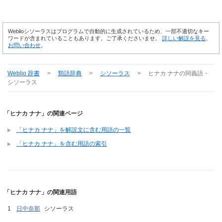
Weblioシソーラスはプログラムで自動的に生成されているため、一部不適切なキー
ワードが含まれていることもあります。ご了承くださいませ。
詳しい解説を見る
。
お問い合わせ
。
Weblio 辞書
>
類語辞典
>
シソーラス
>
ヒナカ ナナ
の同義語・
シソーラス
「ヒナカ ナナ」の関連ページ
「ヒナカ ナナ」を解説文に含む用語の一覧
「ヒナカ ナナ」を含む用語の索引
「ヒナカ ナナ」の関連用語
日中奈那
シソーラス