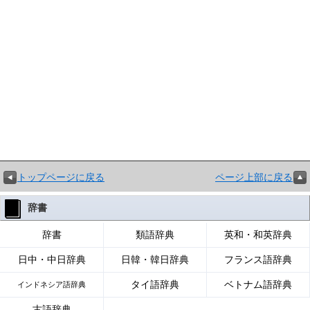
トップページに戻る
ページ上部に戻る
辞書
辞書
類語辞典
英和・和英辞典
日中・中日辞典
日韓・韓日辞典
フランス語辞典
タイ語辞典
ベトナム語辞典
インドネシア語辞典
古語辞典