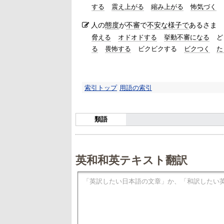
する
震え上がる
縮み上がる
怖気づく
人の
態度
が
不審
で
不安な
様子で
あるさま
脅える
オドオドする
挙動不審になる
ど
る
畏怖する
ビクビクする
ビクつく
た
索引トップ
用語の索引
類語
英和和英テキスト翻訳