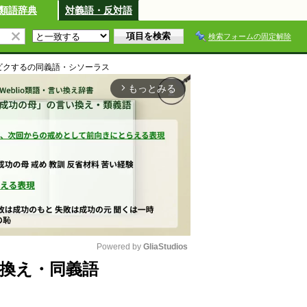
類語辞典
対義語・反対語
検索フォームの固定解除
ビクする
の同義語・シソーラス
もっとみる
arrow_forward_ios
Powered by 
GliaStudios
換え・同義語
M
u