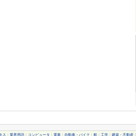
ネス
｜
業界用語
｜
コンピュータ
｜
電車
｜
自動車・バイク
｜
船
｜
工学
｜
建築・不動産