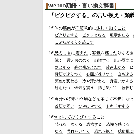
Weblio類語・言い換え辞書
「
ビクビクする
」の言い換え・類
体の
筋肉
が
不随
意的に
激しく
動くこと
ビクリとする
ビクッとなる
痙攣させる
こぶらがえりを起こす
恐ろしさ
に
震えた
り
寒気
を
感じた
りするさ
戦く
震えおののく
戦慄する
肌が粟立つ
然とする
身の毛がよだつ
縮み上がる
ビ
背筋が凍りつく
心臓が凍りつく
血も凍る
顔色が変わる
冷や汗が出る
身震いがする
総毛だつ
怖気を震う
怖じ気づく
物怖じ
自分の
将来の
立場
などを案じて不安
になっ
首筋が寒い
ひやひやする
ドキドキする
怖がって
びくびくする
こと
恐れ
る
怖がる
恐怖する
恐怖を感じる
なる
恐れをいだく
恐れを抱く
臆病風に