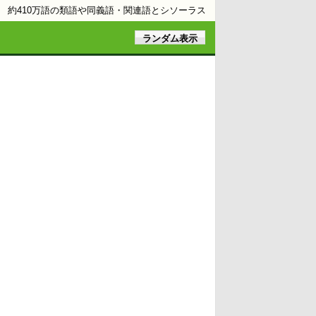
約410万語の類語や同義語・関連語とシソーラス