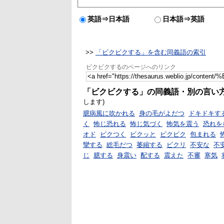
英語⇒日本語
日本語⇒英語
>>
「ビクビクする」を含む同義語の索引
ビクビクするのページへのリンク
「ビクビクする」の同義語・別の言い
します)
臆病風に吹かれる
身の毛がよだつ
ドキドキす
く
怖じ恐れる
怖じ気づく
怖気を震う
恐れを
オド
ビクつく
ビクッと
ビクビク
包まれる
攣する
総毛だつ
萎縮する
ビクリ
不安な
不
じ
臆する
身震い
配する
震えた
不審
寒気