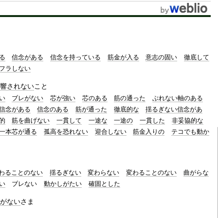
t
e
る
信念がある
信念を持っている
筋金が入る
意志の固い
徹底して
フラしない
響されない
こと
い
ブレがない
芯が強い
芯のある
筋の通った
ぶれない軸のある
信念がある
信念のある
筋が通った
徹底的な
揺るぎない信念があ
的
筋を曲げない
一貫して
一途な
一途の
一貫した
非妥協的な
一本芯が通る
孤高を恐れない
迎合しない
筋金入りの
テコでも動か
わることのない
揺るぎない
変わらない
変わることのない
曲がらな
い
ブレない
動かしがたい
確固とした
がない
さま