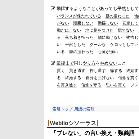
動揺する
ようなことが
あっても
平然として
バランスが保たれている
腰の据わった
地
がない
躊躇しない
動揺しない
安定して
動だにしない
地に足をつけた
慌てない
る
落ち着き払った
物に動じない
物怖じ
い
平然とした
クールな
ケロッとしてい
いる
腹の据わった
心臓が強い
最後まで
同じ
やり方
を
やめない
こと
貫く
貫き通す
押し通す
徹する
終始す
る
終始する
自分を曲げない
信念を貫く
を貫き通す
信念を守る
思いを貫く
ブレ
索引トップ
用語の索引
Weblioシソーラス
「
ブレない
」の言い換え・類義語