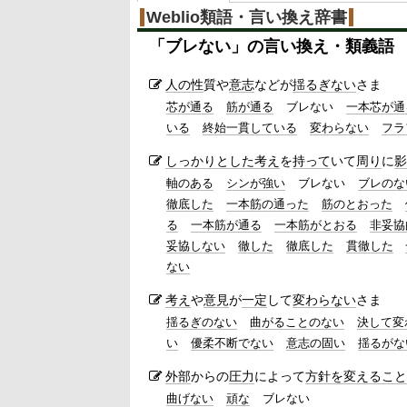
Weblio類語・言い換え辞書
「
ブレない
」の言い換え・類義語
人の性
質や
意志
などが
揺るぎない
さま
芯が通る
筋が通る
ブレない
一本芯が通
いる
終始一貫している
変わらない
フラ
しっかりとした
考え
を
持って
いて
周り
に
影
軸のある
シンが強い
ブレない
ブレのな
徹底した
一本筋の通った
筋のとおった
る
一本筋が通る
一本筋がとおる
非妥協
妥協しない
徹した
徹底した
貫徹した
ない
考え
や
意見
が
一定
して
変わらない
さま
揺るぎのない
曲がることのない
決して変
い
優柔不断でない
意志の固い
揺るがな
外部
からの
圧力
によって
方針を変える
こと
曲げない
頑な
ブレない