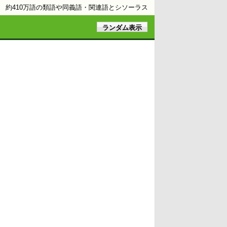
約410万語の類語や同義語・関連語とシソーラス