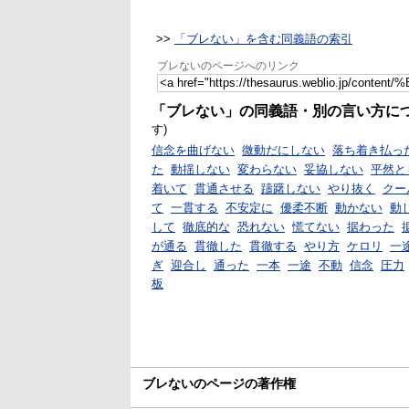
>>
「ブレない」を含む同義語の索引
ブレないのページへのリンク
「ブレない」の同義語・別の言い方に
す)
信念を曲げない
微動だにしない
落ち着き払っ
た
動揺しない
変わらない
妥協しない
平然と
着いて
貫通させる
躊躇しない
やり抜く
クー
て
一貫する
不安定に
優柔不断
動かない
動
して
徹底的な
恐れない
慌てない
据わった
が通る
貫徹した
貫徹する
やり方
ケロリ
一
ぎ
迎合し
通った
一本
一途
不動
信念
圧力
板
ブレないのページの著作権