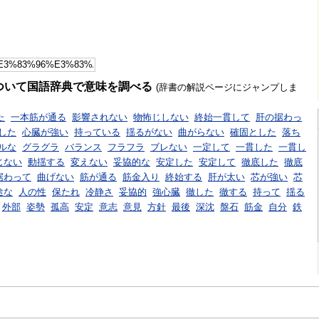
ついて国語辞典で意味を調べる
(辞書の解説ページにジャンプしま
た
一本筋が通る
影響されない
物怖じしない
終始一貫して
肝の据わっ
した
心臓が強い
持っている
揺るがない
曲がらない
確固とした
落ち
ルな
グラグラ
バランス
フラフラ
ブレない
一定して
一貫した
一貫し
じない
動揺する
変えない
妥協的な
安定した
安定して
徹底した
徹底
据わって
曲げない
筋が通る
筋金入り
終始する
肝が太い
芯が強い
芯
途な
人の性
保たれ
冷静さ
妥協的
強心臓
徹した
徹する
持って
揺る
外部
姿勢
孤高
安定
意志
意見
方針
最後
深沈
盤石
筋金
自分
鉄