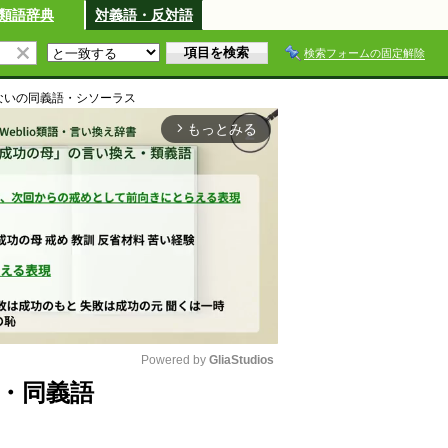
類語辞典
対義語・反対語
検索フォームの固定解除
ない
の同義語・シソーラス
もっとみる
arrow_forward_ios
Powered by 
GliaStudios
・同義語
M
u