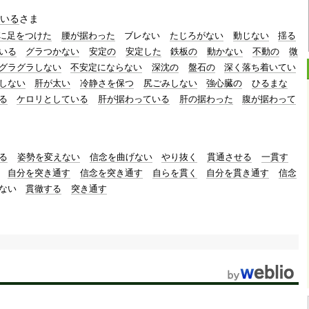
いる
さま
に足をつけた
腰が据わった
ブレない
たじろがない
動じない
揺る
いる
グラつかない
安定の
安定した
鉄板の
動かない
不動の
微
グラグラしない
不安定にならない
深沈の
盤石の
深く落ち着いてい
しない
肝が太い
冷静さを保つ
尻ごみしない
強心臓の
ひるまな
る
ケロリとしている
肝が据わっている
肝の据わった
腹が据わって
る
姿勢を変えない
信念を曲げない
やり抜く
貫通させる
一貫す
自分を突き通す
信念を突き通す
自らを貫く
自分を貫き通す
信念
ない
貫徹する
突き通す