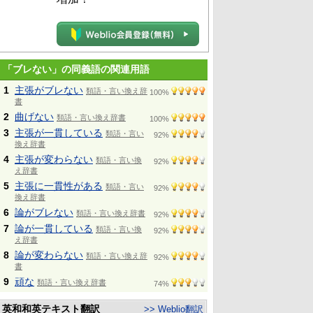
「ブレない」の同義語の関連用語
1
主張がブレない
類語・言い換え辞
100%
書
2
曲げない
類語・言い換え辞書
100%
3
主張が一貫している
類語・言い
92%
換え辞書
4
主張が変わらない
類語・言い換
92%
え辞書
5
主張に一貫性がある
類語・言い
92%
換え辞書
6
論がブレない
類語・言い換え辞書
92%
7
論が一貫している
類語・言い換
92%
え辞書
8
論が変わらない
類語・言い換え辞
92%
書
9
頑な
類語・言い換え辞書
74%
英和和英テキスト翻訳
>> Weblio翻訳