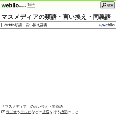
類語
検索
マスメディアの類語・言い換え・同義語
Weblio類語・言い換え辞書
「
マスメディア
」の言い換え・類義語
ラジオ
や
テレビ
などの
放送
を行う
機関
のこと