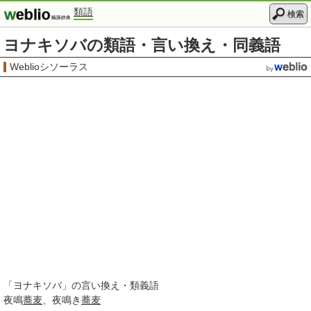
類語
検索
ヨナキソバの類語・言い換え・同義語
Weblioシソーラス
「
ヨナキソバ
」の言い換え・類義語
夜鳴
蕎麦
夜鳴き
蕎麦