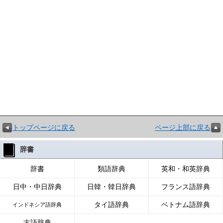
トップページに戻る
ページ上部に戻る
辞書
辞書
類語辞典
英和・和英辞典
日中・中日辞典
日韓・韓日辞典
フランス語辞典
タイ語辞典
ベトナム語辞典
インドネシア語辞典
古語辞典