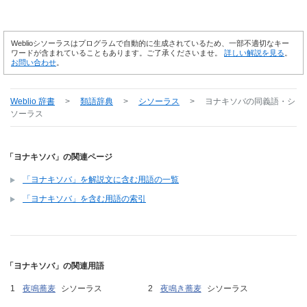
Weblioシソーラスはプログラムで自動的に生成されているため、一部不適切なキー
ワードが含まれていることもあります。ご了承くださいませ。
詳しい解説を見る
。
お問い合わせ
。
Weblio 辞書
>
類語辞典
>
シソーラス
>
ヨナキソバ
の同義語・シ
ソーラス
「ヨナキソバ」の関連ページ
「ヨナキソバ」を解説文に含む用語の一覧
「ヨナキソバ」を含む用語の索引
「ヨナキソバ」の関連用語
夜鳴蕎麦
シソーラス
夜鳴き蕎麦
シソーラス