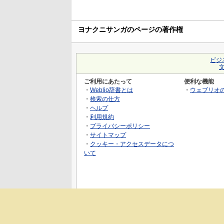
ヨナクニサンガのページの著作権
ビジ
ご利用にあたって
便利な機能
・
Weblio辞書とは
・
ウェブリオ
・
検索の仕方
・
ヘルプ
・
利用規約
・
プライバシーポリシー
・
サイトマップ
・
クッキー・アクセスデータにつ
いて