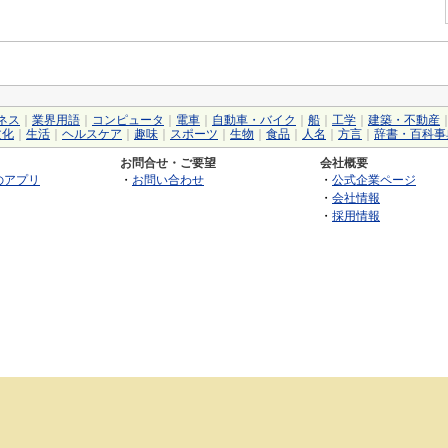
ネス
｜
業界用語
｜
コンピュータ
｜
電車
｜
自動車・バイク
｜
船
｜
工学
｜
建築・不動産
文化
｜
生活
｜
ヘルスケア
｜
趣味
｜
スポーツ
｜
生物
｜
食品
｜
人名
｜
方言
｜
辞書・百科事
お問合せ・ご要望
会社概要
のアプリ
・
お問い合わせ
・
公式企業ページ
・
会社情報
・
採用情報
©2026 GRAS Group, Inc.
RSS