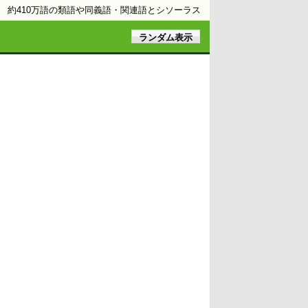
約410万語の類語や同義語・関連語とシソーラス