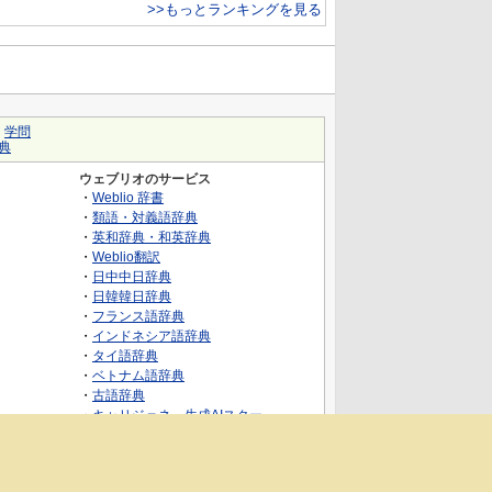
>>もっとランキングを見る
｜
学問
典
ウェブリオのサービス
・
Weblio 辞書
・
類語・対義語辞典
・
英和辞典・和英辞典
・
Weblio翻訳
・
日中中日辞典
・
日韓韓日辞典
・
フランス語辞典
・
インドネシア語辞典
・
タイ語辞典
・
ベトナム語辞典
・
古語辞典
・
キャリジェネ～生成AIスクー
ル・AIスキルでキャリアアップ～