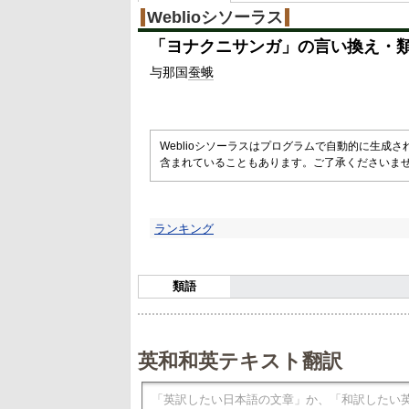
Weblioシソーラス
「
ヨナクニサンガ
」の言い換え・
与那国
蚕蛾
Weblioシソーラスはプログラムで自動的に生成
含まれていることもあります。ご了承くださいま
ランキング
類語
英和和英テキスト翻訳