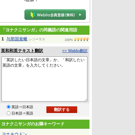
「ヨナクニサンガ」の同義語の関連用語
1
与那国蚕蛾
シソーラス
100%
英和和英テキスト翻訳
>> Weblio翻訳
英語⇒日本語
日本語⇒英語
ヨナクニサンガのお隣キーワード
ヨナキウドン