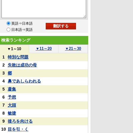
英語⇒日本語
日本語⇒英語
検索ランキング
▼
11～20
▼
21～30
▼
1～10
1
特別な問題
2
失敗は成功の母
3
郷
4
鼻であしらわれる
5
凝集
6
予想
7
大頭
8
敏捷
9
後ろを向ける
10
目を引・く