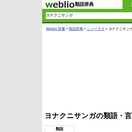
類語辞典
Weblio 辞書
>
類語辞典
>
シソーラス
>
ヨナクニサン
ヨナクニサンガの類語・言
類語