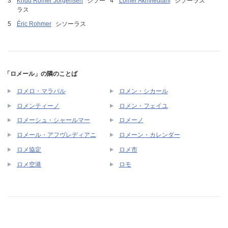
Knud Romer Jorgensen
シソー
Lomer Akhvlediani
シソーラス
ラス
Éric Rohmer
シソーラス
「ロメール」の隣のことば
ロメロ・マラバル
ロメン・シカール
ロメンティーノ
ロメン・フェイユ
ロメーシュ・シャールマー
ロメーノ
ロメール・アフヴレディアニ
ロメーン・カレンダー
ロメ協定
ロメ市
ロメ空港
ロモ