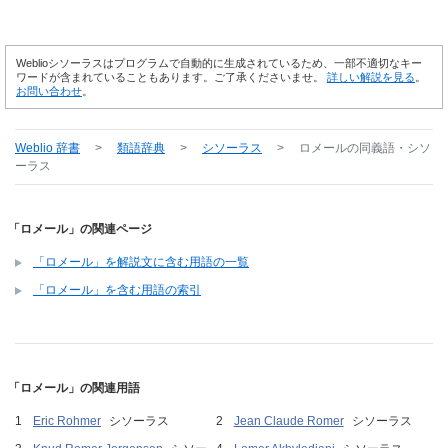
Weblioシソーラスはプログラムで自動的に生成されているため、一部不適切なキー
ワードが含まれていることもあります。ご了承くださいませ。
詳しい解説を見る
。
お問い合わせ
。
Weblio 辞書
>
類語辞典
>
シソーラス
>
ロメール
の同義語・シソ
ーラス
「ロメール」の関連ページ
「ロメール」を解説文に含む用語の一覧
「ロメール」を含む用語の索引
「ロメール」の関連用語
Eric Rohmer
シソーラス
Jean Claude Romer
シソーラス