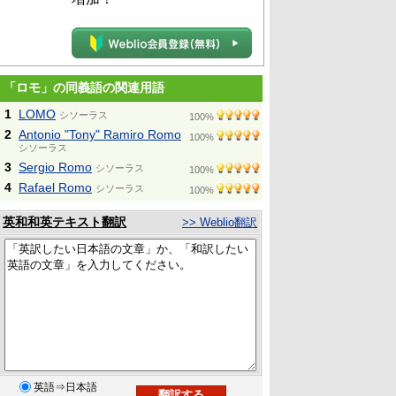
「ロモ」の同義語の関連用語
1
LOMO
シソーラス
100%
2
Antonio "Tony" Ramiro Romo
100%
シソーラス
3
Sergio Romo
シソーラス
100%
4
Rafael Romo
シソーラス
100%
英和和英テキスト翻訳
>> Weblio翻訳
英語⇒日本語