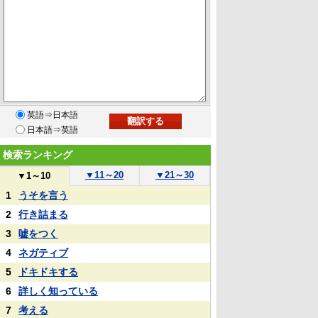
英語⇒日本語
日本語⇒英語
検索ランキング
▼
11～20
▼
21～30
▼
1～10
1
うそを言う
2
行き詰まる
3
嘘をつく
4
ネガティブ
5
ドキドキする
6
詳しく知っている
7
考える