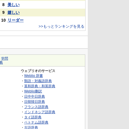
8
美しい
9
嬉しい
10
リーダー
>>もっとランキングを見る
｜
学問
典
ウェブリオのサービス
・
Weblio 辞書
・
類語・対義語辞典
・
英和辞典・和英辞典
・
Weblio翻訳
・
日中中日辞典
・
日韓韓日辞典
・
フランス語辞典
・
インドネシア語辞典
・
タイ語辞典
・
ベトナム語辞典
・
古語辞典