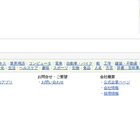
ネス
｜
業界用語
｜
コンピュータ
｜
電車
｜
自動車・バイク
｜
船
｜
工学
｜
建築・不動産
文化
｜
生活
｜
ヘルスケア
｜
趣味
｜
スポーツ
｜
生物
｜
食品
｜
人名
｜
方言
｜
辞書・百科事
お問合せ・ご要望
会社概要
のアプリ
・
お問い合わせ
・
公式企業ページ
・
会社情報
・
採用情報