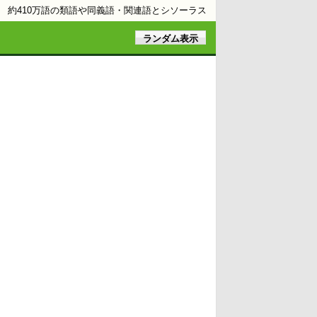
約410万語の類語や同義語・関連語とシソーラス