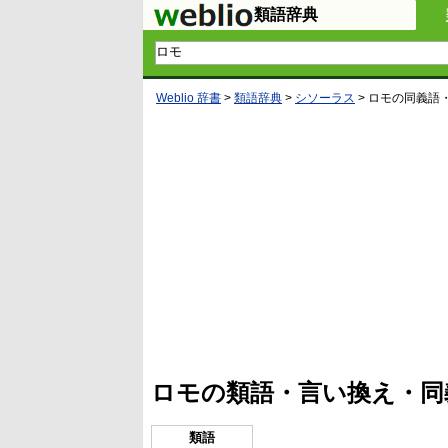
類語辞典
Weblio 辞書
>
類語辞典
>
シソーラス
>
ロモ
の同義語
L
/
U
o
n
a
m
d
u
e
t
d
e
:
4
ロモの類語・言い換え・同
5
.
3
3
類語