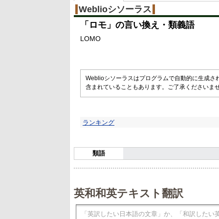
%
Weblioシソーラス
「
ロモ
」の言い換え・類義語
LOMO
Weblioシソーラスはプログラムで自動的に生成
含まれていることもあります。ご了承くださいま
ランキング
類語
英和和英テキスト翻訳