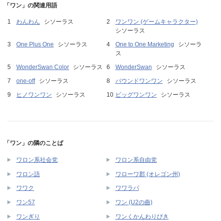
「ワン」の関連用語
わんわん
シソーラス
ワンワン (ゲームキャラクター)
シソーラス
One Plus One
シソーラス
One to One Marketing
シソーラ
ス
WonderSwan Color
シソーラス
WonderSwan
シソーラス
one-off
シソーラス
バウンドワンワン
シソーラス
ヒノワンワン
シソーラス
ビッグワンワン
シソーラス
「ワン」の隣のことば
ワロン系社会党
ワロン系自由党
ワロン語
ワローワ郡 (オレゴン州)
ワワク
ワワラバ
ワン57
ワン (U2の曲)
ワンぎり
ワンくかんわりびき