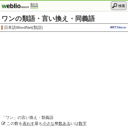
類語
検索
ワンの類語・言い換え・同義語
日本語WordNet(類語)
「
ワン
」の言い換え・類義語
この数を
表わす
最も
小さな
整
数ある
いは
数字