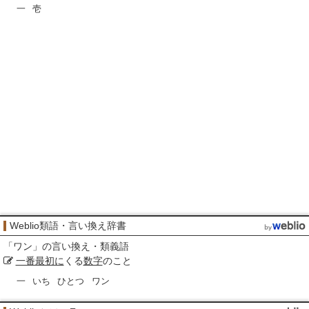
一
壱
Weblio類語・言い換え辞書
「
ワン
」の言い換え・類義語
一番最初に
くる
数字
のこと
一
いち
ひとつ
ワン