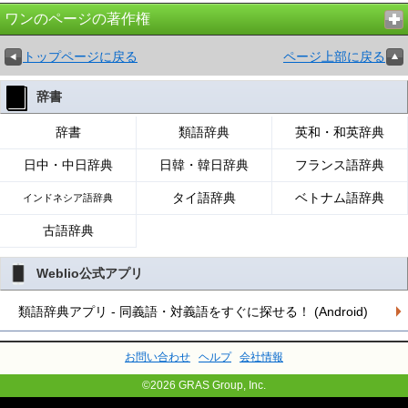
ワンのページの著作権
トップページに戻る
ページ上部に戻る
辞書
辞書
類語辞典
英和・和英辞典
日中・中日辞典
日韓・韓日辞典
フランス語辞典
タイ語辞典
ベトナム語辞典
インドネシア語辞典
古語辞典
Weblio公式アプリ
類語辞典アプリ - 同義語・対義語をすぐに探せる！ (Android)
お問い合わせ
ヘルプ
会社情報
©2026 GRAS Group, Inc.