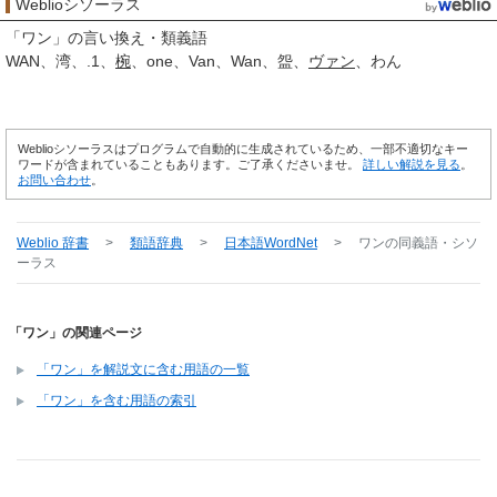
Weblioシソーラス
「
ワン
」の言い換え・類義語
WAN
湾
.1
椀
one
Van
Wan
盌
ヴァン
わん
Weblioシソーラスはプログラムで自動的に生成されているため、一部不適切なキー
ワードが含まれていることもあります。ご了承くださいませ。
詳しい解説を見る
。
お問い合わせ
。
Weblio 辞書
>
類語辞典
>
日本語WordNet
>
ワン
の同義語・シソ
ーラス
「ワン」の関連ページ
「ワン」を解説文に含む用語の一覧
「ワン」を含む用語の索引