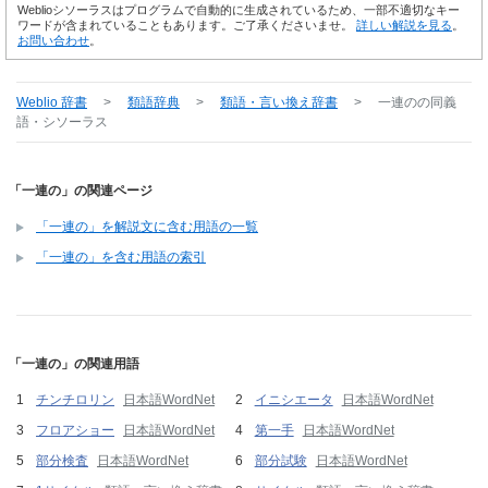
Weblioシソーラスはプログラムで自動的に生成されているため、一部不適切なキー
ワードが含まれていることもあります。ご了承くださいませ。
詳しい解説を見る
。
お問い合わせ
。
Weblio 辞書
>
類語辞典
>
類語・言い換え辞書
>
一連の
の同義
語・シソーラス
「一連の」の関連ページ
「一連の」を解説文に含む用語の一覧
「一連の」を含む用語の索引
「一連の」の関連用語
チンチロリン
日本語WordNet
イニシエータ
日本語WordNet
フロアショー
日本語WordNet
第一手
日本語WordNet
部分検査
日本語WordNet
部分試験
日本語WordNet