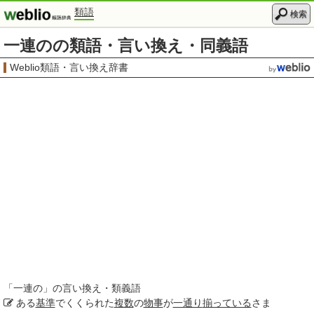
類語
検索
一連のの類語・言い換え・同義語
Weblio類語・言い換え辞書
「
一連の
」の言い換え・類義語
ある
基準
でくくられた
複数
の
物事
が
一通り
揃っている
さま