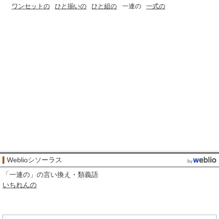
ワンセットの
ひと揃いの
ひと組の
一連の
一式の
Weblioシソーラス
「
一連の
」の言い換え・類義語
いちれんの