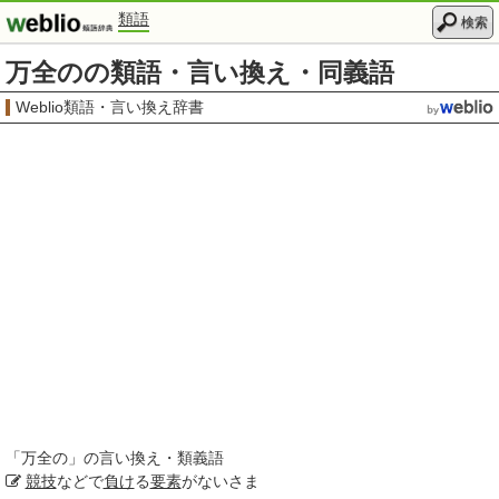
類語
検索
万全のの類語・言い換え・同義語
Weblio類語・言い換え辞書
「
万全の
」の言い換え・類義語
競技
などで
負け
る
要素
がないさま