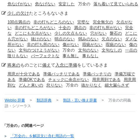
危なげがない
危なげない
安定した
万全の
落ち着いて見ていられる
少しの
欠け
たところもないさま
100点満点の
非の打ちどころのない
完璧な
完全無欠の
欠点がな
い
非の打ちどころがない
十全の
満点の
非の打ち所がない
完全
な
どこにも欠点がない
少しの欠点もない
穴がない
磐石の
どこに
も穴がない
抜けのない
弱点のない
弱みのない
欠点のない
ダメな
所がない
非の打ち所のない
傷がない
瑕疵がない
瑕疵のない
傷の
ない
文句のつけようがない
万全の
文句のない
文句なしの
一点の
陰りもない
パーフェクトな
事も無し
事もなし
将来の
ものごとに
備え
て
入念に
準備
をしているさま
用意が十分である
準備バッチリである
準備バッチリの
準備万端で
ある
準備OKである
チェックに余念がない
用意周到である
用意周
到な
どんと来いの
怠りない
万全の
抜かりなく
細大漏らさず
Weblio 辞書
>
類語辞典
>
類語・言い換え辞書
>
万全の
の同義
語・シソーラス
「万全の」の関連ページ
「万全の」を解説文に含む用語の一覧