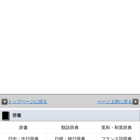
トップページに戻る
ページ上部に戻る
辞書
辞書
類語辞典
英和・和英辞典
日中・中日辞典
日韓・韓日辞典
フランス語辞典