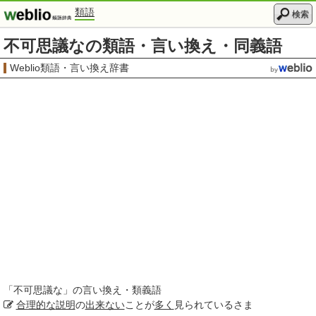
類語
検索
不可思議なの類語・言い換え・同義語
Weblio類語・言い換え辞書
「
不可思議な
」の言い換え・類義語
合理的な
説明
の
出来ない
ことが
多く
見られているさま