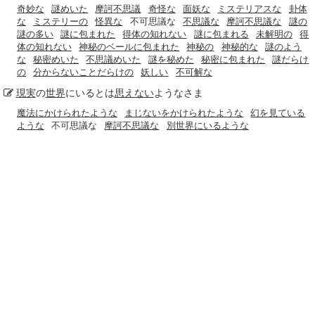
奇妙な
謎めいた
摩訶不思議
奇怪な
面妖な
ミステリアスな
卦体
な
ミステリーの
怪異な
不可思議な
不思議な
摩訶不思議な
謎の
謎の多い
謎に包まれた
得体の知れない
謎に包まれる
未解明の
得
体の知れない
神秘のベールに包まれた
神秘の
神秘的な
謎のよう
な
秘密めいた
不思議めいた
謎を秘めた
秘密に包まれた
謎だらけ
の
分からないことだらけの
妖しい
不可解な
現実
の
世界
にいるとは
思えない
ようなさま
魔法にかけられたような
まじないをかけられたような
幻を見ている
ような
不可思議な
摩訶不思議な
別世界にいるような