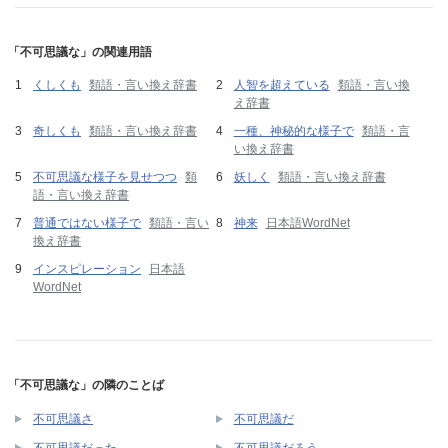
「不可思議な」の関連用語
くしくも
類語・言い換え辞書
人智を超えている
類語・言い換
え辞書
奇しくも
類語・言い換え辞書
一種、神秘的な様子で
類語・言
い換え辞書
不可思議な様子を見せつつ
類
妖しく
類語・言い換え辞書
語・言い換え辞書
普通ではない様子で
類語・言い
神来
日本語WordNet
換え辞書
インスピレーション
日本語
WordNet
「不可思議な」の隣のことば
不可思議さ
不可思議だ
不可思議だった
不可思議だろう