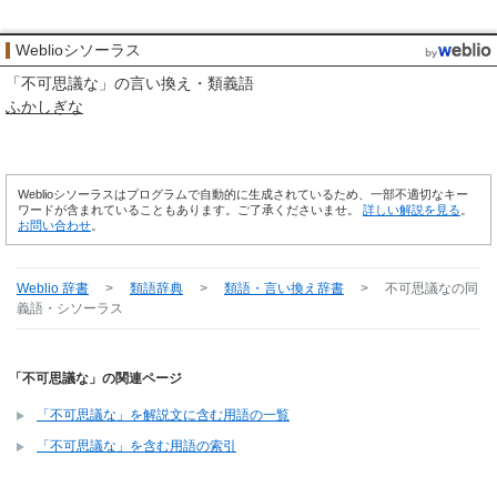
Weblioシソーラス
「
不可思議な
」の言い換え・類義語
ふかしぎな
Weblioシソーラスはプログラムで自動的に生成されているため、一部不適切なキー
ワードが含まれていることもあります。ご了承くださいませ。
詳しい解説を見る
。
お問い合わせ
。
Weblio 辞書
>
類語辞典
>
類語・言い換え辞書
>
不可思議な
の同
義語・シソーラス
「不可思議な」の関連ページ
「不可思議な」を解説文に含む用語の一覧
「不可思議な」を含む用語の索引